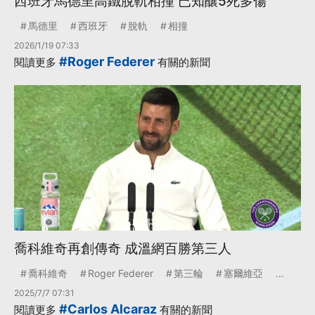
西班牙馬德里高鐵脫軌相撞 已知釀5死多傷
馬德里
西班牙
脫軌
相撞
2026/1/19 07:33
#Roger Federer
閱讀更多
有關的新聞
喬科維奇再創傳奇 成溫網百勝第三人
喬科維奇
Roger Federer
第三輪
塞爾維亞
...
2025/7/7 07:31
#Carlos Alcaraz
閱讀更多
有關的新聞