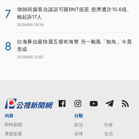
律師與掮客合謀誆可購BNT疫苗 慈濟遭詐10.6億、
7
檢起訴17人
2026/8/6 19:39
白海豚估最快週五發布海警 另一颱風「鯨魚」今晨
8
形成
2026/8/5 12:50
內容
分類
即時新聞
政治
社會
專題策展
全球
生活