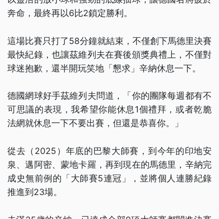
奔命，最終再以6比2鎖定勝利。
這場比賽只打了58分鐘就結束，不僅創下馬德里決賽
最快紀錄，也讓茲維列夫在賽後頒獎典禮上，不僅對
球迷抱歉，還半開玩笑地「懇求」辛納休息一下。
德國網球好手茲維列夫問道，「你的團隊每週都有不
可思議的表現，我希望你能休息1個禮拜，或者乾脆
法網就休息一下不要出賽，但還是恭喜你。」
從去（2025）年底的巴黎大師賽，到今年的印地安
泉、邁阿密、蒙地卡羅，再到現在的馬德里，辛納完
成史無前例的「大師賽5連冠」，並將個人連勝紀錄
推進到23場。