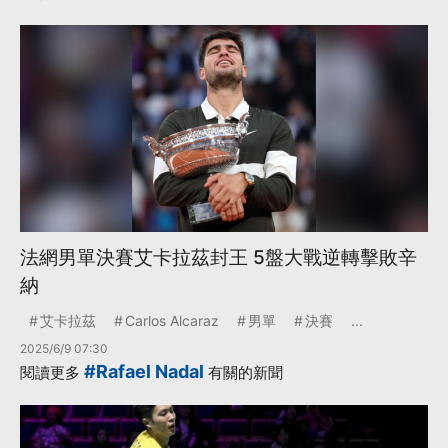
法網男單決賽艾卡拉茲封王 5盤大戰逆轉擊敗辛
納
艾卡拉茲
Carlos Alcaraz
男單
決賽
...
2025/6/9 07:30
#Rafael Nadal
閱讀更多
有關的新聞