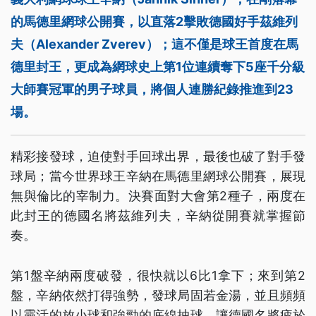
的馬德里網球公開賽，以直落2擊敗德國好手茲維列
夫（Alexander Zverev）；這不僅是球王首度在馬
德里封王，更成為網球史上第1位連續奪下5座千分級
大師賽冠軍的男子球員，將個人連勝紀錄推進到23
場。
精彩接發球，迫使對手回球出界，最後也破了對手發
球局；當今世界球王辛納在馬德里網球公開賽，展現
無與倫比的宰制力。決賽面對大會第2種子，兩度在
此封王的德國名將茲維列夫，辛納從開賽就掌握節
奏。
第1盤辛納兩度破發，很快就以6比1拿下；來到第2
盤，辛納依然打得強勢，發球局固若金湯，並且頻頻
以靈活的放小球和強勁的底線抽球，讓德國名將疲於