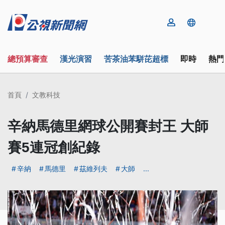
總預算審查
漢光演習
苦茶油苯駢芘超標
即時
熱門
首頁
文教科技
辛納馬德里網球公開賽封王 大師
賽5連冠創紀錄
辛納
馬德里
茲維列夫
大師
...