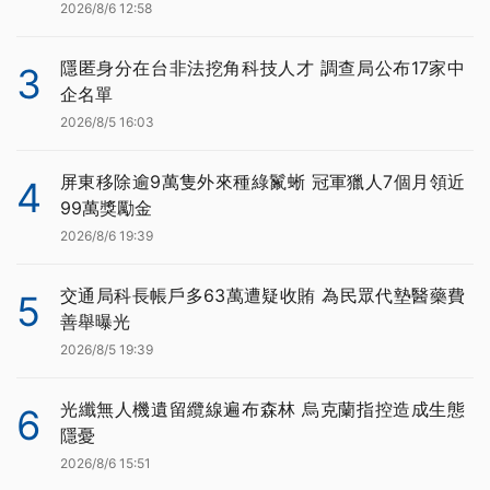
2026/8/6 12:58
隱匿身分在台非法挖角科技人才 調查局公布17家中
3
企名單
2026/8/5 16:03
屏東移除逾9萬隻外來種綠鬣蜥 冠軍獵人7個月領近
4
99萬獎勵金
2026/8/6 19:39
交通局科長帳戶多63萬遭疑收賄 為民眾代墊醫藥費
5
善舉曝光
2026/8/5 19:39
光纖無人機遺留纜線遍布森林 烏克蘭指控造成生態
6
隱憂
2026/8/6 15:51