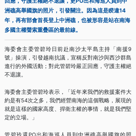
回應，守護主權絕不退讓，更PO出和海巡人員到中
洲礁高舉國旗的照片，引發關注。因為這是睽違14
年，再有部會首長登上中洲礁，也被形容是站在南海
多國主權聲索重疊區的最前線。
海委會主委管碧玲日前赴南沙太平島主持「南援9
號」操演，引發越南抗議，宣稱反對南沙與西沙群島
進行的外國活動；對此管碧玲嚴正回應，守護主權絕
不退讓。
海委會主委管碧玲表示，「近年來我們的救援案件大
約是有54次之多，我們經營南海的這個戰略，展現的
就是這樣的國家高度、捍衛主權的事情，就是我們堅
定的立場。」
管碧玲還PO出和海巡人員到中洲礁高舉國旗的照