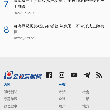
遭準國一生持斷裂掃把攻擊 台中教師右眼受傷有失
7
明風險
2026/8/7 12:34
白海豚颱風路徑仍有變數 氣象署：不會形成三颱共
8
舞
2026/8/6 13:02
內容
分類
即時新聞
政治
社會
專題策展
全球
生活
數位敘事
兩岸
地方