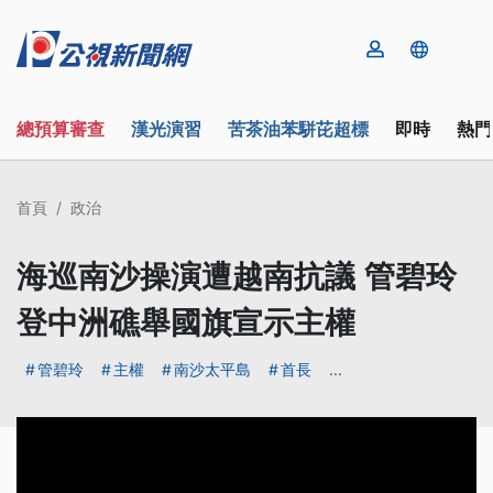
總預算審查
漢光演習
苦茶油苯駢芘超標
即時
熱門
首頁
政治
海巡南沙操演遭越南抗議 管碧玲
登中洲礁舉國旗宣示主權
管碧玲
主權
南沙太平島
首長
...