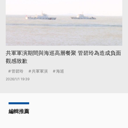
共軍軍演期間與海巡高層餐聚 管碧玲為造成負面
觀感致歉
管碧玲
共軍軍演
海巡
2026/1/1 19:39
編輯推薦