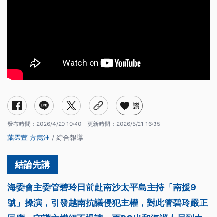
讚
發布時間：
2026/4/29 19:40
更新時間：
2026/5/21 16:35
葉霈萱
方雋淮
/ 綜合報導
海委會主委管碧玲日前赴南沙太平島主持「南援9
號」操演，引發越南抗議侵犯主權，對此管碧玲嚴正