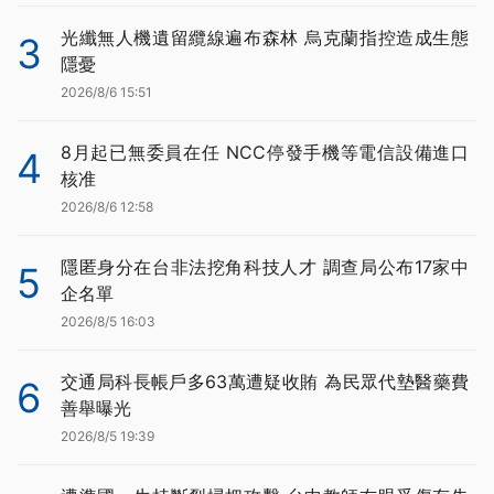
光纖無人機遺留纜線遍布森林 烏克蘭指控造成生態
3
隱憂
2026/8/6 15:51
8月起已無委員在任 NCC停發手機等電信設備進口
4
核准
2026/8/6 12:58
隱匿身分在台非法挖角科技人才 調查局公布17家中
5
企名單
2026/8/5 16:03
交通局科長帳戶多63萬遭疑收賄 為民眾代墊醫藥費
6
善舉曝光
2026/8/5 19:39