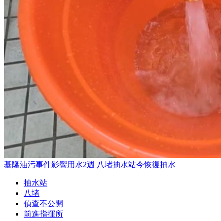
基隆油污事件影響用水2週 八堵抽水站今恢復抽水
抽水站
八堵
偵查不公開
前進指揮所