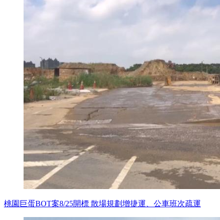
桃園巨蛋BOT案8/25開標 散場規劃增捷運、公車班次疏運