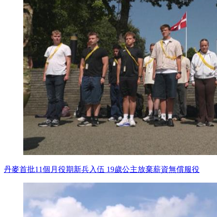
丹麥首批11個月役期新兵入伍 19歲公主放棄薪資無償服役