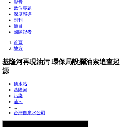
影音
數位專題
深度報導
副刊
節目
國際記者
首頁
地方
基隆河再現油污 環保局設攔油索追查起
源
抽水站
基隆河
污染
油污
...
台灣自來水公司