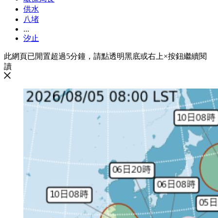
供水
八堵
...
汐止
此網頁已閒置超過5分鐘，請點透明黑底或右上×按鈕繼續閱
讀