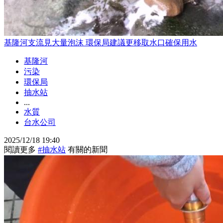
基隆河支流見大量泡沫 環保局建議更移取水口確保用水
基隆河
污染
環保局
抽水站
...
水質
台水公司
2025/12/18 19:40
閱讀更多
#抽水站
有關的新聞