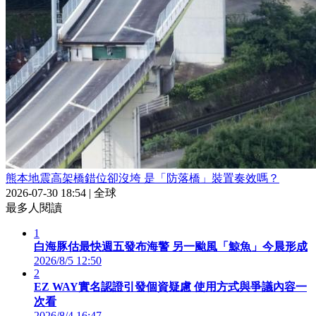
熊本地震高架橋錯位卻沒垮 是「防落橋」裝置奏效嗎？
2026-07-30 18:54
|
全球
最多人閱讀
1
白海豚估最快週五發布海警 另一颱風「鯨魚」今晨形成
2026/8/5 12:50
2
EZ WAY實名認證引發個資疑慮 使用方式與爭議內容一
次看
2026/8/4 16:47