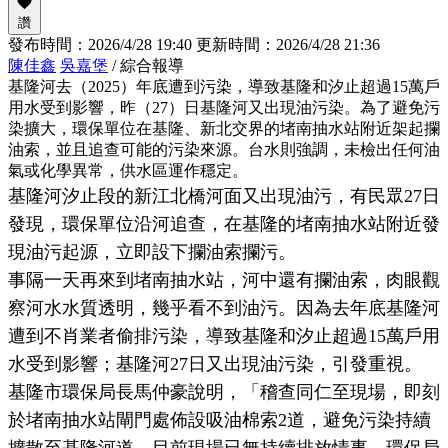
讚
發布時間：
2026/4/28 19:40
更新時間：
2026/4/28 21:36
陳佳鑫
吳嘉堡
/ 綜合報導
基隆河去（2025）年底遭到污染，導致基隆和汐止超過15萬戶
用水受到影響，昨（27）日基隆河又出現油污染。為了避免污
染擴大，環保單位在基隆、新北交界的堵南抽水站附近架起攔
油索，並且追查可能的污染來源。台水則強調，未檢出任何油
氣或化學異常，供水區運作穩定。
基隆河汐止段的新江北橋河面又出現油污，有民眾27日
發現，環保單位沿河追查，在基隆的堵南抽水站附近發
現油污起源，立即設下攔油索攔污。
事隔一天再來到堵南抽水站，河中還有攔油索，肉眼觀
察河水水質透明，幾乎看不到油污。因為去年底基隆河
遭到不肖業者偷排污染，導致基隆和汐止超過15萬戶用
水受到影響；基隆河27日又出現油污染，引發重視。
基隆市環保局長馬仲豪說明，「稽查同仁至現場，即刻
於堵南抽水站閘門處佈設吸油棉索2道，避免污染持續
擴散至基隆河道，目前現場已無持續排放情事，環保局