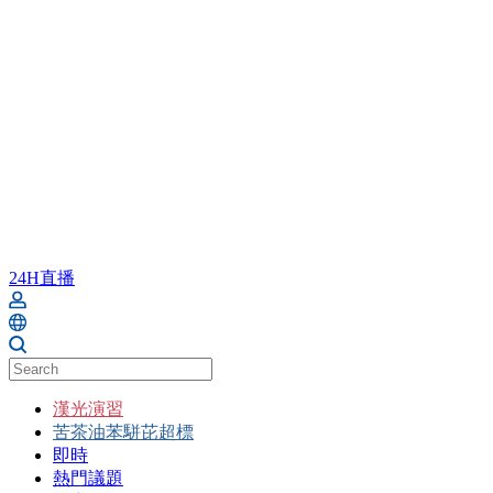
24H直播
漢光演習
苦茶油苯駢芘超標
即時
熱門議題