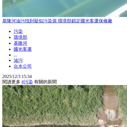
基隆河油污找到疑似污染源 環境部鎖定國光客運保修廠
污染
環境部
基隆河
國光客運
...
油污
台水公司
2025/12/3 15:34
閱讀更多
#污染
有關的新聞