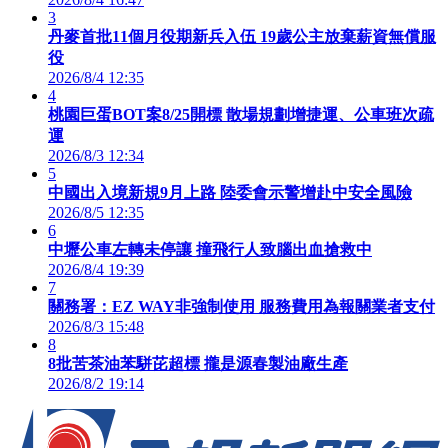
3
丹麥首批11個月役期新兵入伍 19歲公主放棄薪資無償服
役
2026/8/4 12:35
4
桃園巨蛋BOT案8/25開標 散場規劃增捷運、公車班次疏
運
2026/8/3 12:34
5
中國出入境新規9月上路 陸委會示警增赴中安全風險
2026/8/5 12:35
6
中壢公車左轉未停讓 撞飛行人致腦出血搶救中
2026/8/4 19:39
7
關務署：EZ WAY非強制使用 服務費用為報關業者支付
2026/8/3 15:48
8
8批苦茶油苯駢芘超標 攏是源春製油廠生產
2026/8/2 19:14