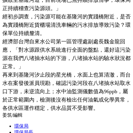
正持續稽查污染源頭。」
經初步調查，污染源可能在基隆河的實踐橋附近，是否
為實踐橋附近貨櫃場清洗車輛的污水排放導致污染？環
保單位持續釐清。
經濟部台灣自來水公司第一區管理處副處長魏金龍回
應，「對水源跟供水系統進行全面的盤點，還好這污染
源在我們八堵抽水站的下游，八堵抽水站的驗水狀況都
正常。」
再來到基隆河汐止段的星光橋，水面上也算清澈，而台
水在案發後派員現勘，確認污染河段在八堵抽水站取水
口下游，未逆流向上；水中油監測儀數值為96ppb，屬
於正常範圍內，檢測後沒有檢出任何油氣或化學異常，
各供水區運作穩定，供水品質不受影響。
姜筑
/
編輯
環保局
環保局長