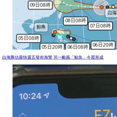
白海豚估最快週五發布海警 另一颱風「鯨魚」今晨形成