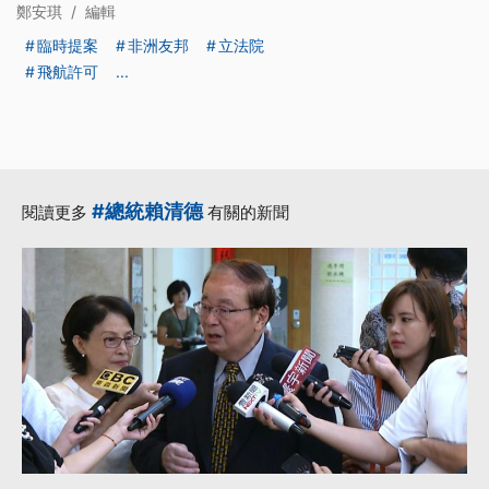
鄭安琪
/
編輯
臨時提案
非洲友邦
立法院
飛航許可
...
#總統賴清德
閱讀更多
有關的新聞