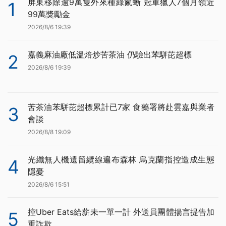
屏東移除逾9萬隻外來種綠鬣蜥 冠軍獵人7個月領近
1
99萬獎勵金
2026/8/6 19:39
嘉義麻油廠低溫焙炒苦茶油 仍驗出苯駢芘超標
2
2026/8/6 19:39
苦茶油苯駢芘超標累計已7家 食藥署將赴雲嘉與業者
3
會談
2026/8/8 19:09
光纖無人機遺留纜線遍布森林 烏克蘭指控造成生態
4
隱憂
2026/8/6 15:51
控Uber Eats給薪未一單一計 外送員團體揚言提告加
5
重詐欺