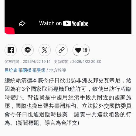
讚
發布時間：
2026/4/22 19:14
更新時間：
2026/4/22 20:30
呂玠鋆
張國樑
張旻儒
/ 地方報導
總統賴清德本底今仔日欲出訪非洲友邦史瓦帝尼，煞
因為有3个國家取消專機飛航許可，致使出訪行程臨
時變卦。背後就是中國用經濟手段共附近的國家施
壓，國際也攏出聲共臺灣相伨。立法院外交國防委員
會今仔日也通過臨時提案，譴責中共這款粗魯的行
為。(新聞標題、導言為台語文)