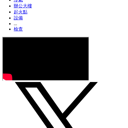
辦公大樓
起火點
設備
...
檢查