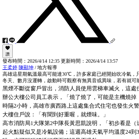
讚
發布時間：
2026/4/14 12:35
更新時間：
2026/4/14 13:57
王柔婷
陳顯坤
/ 地方報導
高雄這星期氣溫最高可能達30℃，許多家庭已經開始吹冷氣，
冬天、數月沒運轉，啟動時可觀察有無異音或異味，若有就可
黑煙不斷從窗戶冒出，消防人員使用雲梯車滅火，這處位
辦公大樓公司員工表示，「燒了燒了，可能是主機燒掉
時隔2小時，高雄市廣西路上這處集合式住宅也發生火
大樓住戶說：「有聞到好重喔，就煙味。」
高市消防局1大隊第2中隊長黃思凱說明，「初步看是
起火點疑似又是冷氣設備；這週高雄天氣平均溫度24到