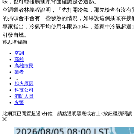
味，也可輕碰觸插頭背面確認是否過熱。
空調業者林義程說明，「先打開冷氣，那先檢查有沒有
的插頭會不會有一些發熱的情況，如果說這個插頭在接
專家指出，冷氣平均使用年限為10年，若家中冷氣超過
引發自燃。
蔡思培
/
編輯
空調
高雄
高雄市民
業者
...
起火原因
科技公司
消防人員
火警
此網頁已閒置超過5分鐘，請點透明黑底或右上×按鈕繼續閱讀