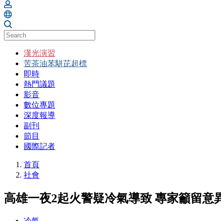
漢光演習
苦茶油苯駢芘超標
即時
熱門議題
影音
數位專題
深度報導
副刊
節目
國際記者
首頁
社會
高雄一夜2起火警疑冷氣導致 專家籲留意
冷氣