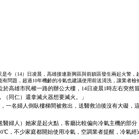
只是今（14）日凌晨，高雄接連新興區與前鎮區發生兩起火警
能有問題，超過10年機齡的冷氣也建議使用前送清洗，讓業者檢
於高雄市民權一路的辦公大樓，14日凌晨1時左右突然
，（同仁）還拿滅火器想要滅火。」
警，一名婦人倒臥樓梯間被救出，送醫救治後沒有大礙，
（送醫婦人）她家是起火點，客廳比較偏向冷氣主機的部分
30℃，不少家庭都開始使用冷氣，空調業者提醒，冷氣