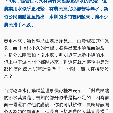
下3成，儘管目前只有新竹亮起減壓供水的黃燈，但
農業用水似乎更吃緊，有農民插完秧卻苦等無水，新
竹公民團體甚至指出，水圳的水門被關起來，讓不少
農民措手不及。
春雨不來，新竹犁頭山溪溪床見底，白鷺鷥在其中覓
食，而才插秧不久的田裡，看得出無水澆灌而龜裂，
可是公民團體拍下引水處，明明還有源源不絕的水，
但上中下游水門全都關起來，難道這就是傳說中農業
部推廣的節水試辦計畫嗎？一開辦，節水直接變沒
水？
台灣乾淨水行動聯盟理事長彭桂枝表示，「對農民端
的節水其實是，告知的部分似乎是挺不足的，因為前
面一週還在跟他們講說，你們可以耕作，農民應該開
心因為領的錢很多，但是真正想務農的人其實是措手