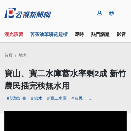
漢光演習
苦茶油苯駢芘超標
即時
熱門議題
影音
首頁
地方
寶山、寶二水庫蓄水率剩2成 新竹
農民插完秧無水用
試辦計畫
節水
寶二水庫
農民
...