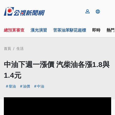
總預算審查
漢光演習
苦茶油苯駢芘超標
即時
熱門
首頁
生活
中油下週一漲價 汽柴油各漲1.8與
1.4元
柴油
油價
中油