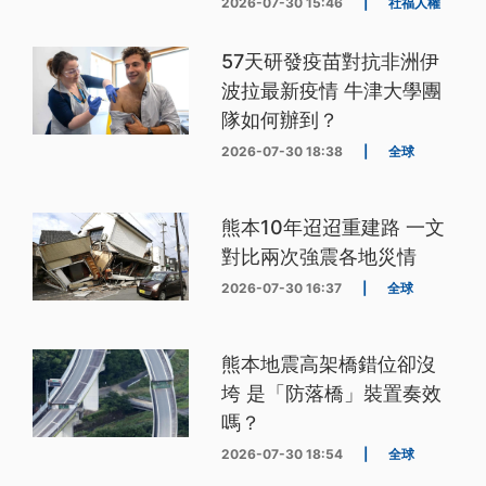
2026-07-30 15:46
|
社福人權
57天研發疫苗對抗非洲伊
波拉最新疫情 牛津大學團
隊如何辦到？
2026-07-30 18:38
|
全球
熊本10年迢迢重建路 一文
對比兩次強震各地災情
2026-07-30 16:37
|
全球
熊本地震高架橋錯位卻沒
垮 是「防落橋」裝置奏效
嗎？
2026-07-30 18:54
|
全球