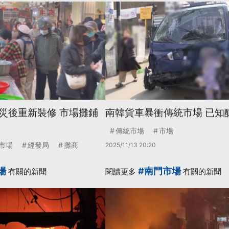
災後重新裝修 市場攤鋪
南韓貨車暴衝傳統市場 已知釀
傳統市場
市場
市場
經發局
攤商
2025/11/13 20:20
場
#南門市場
有關的新聞
閱讀更多
有關的新聞