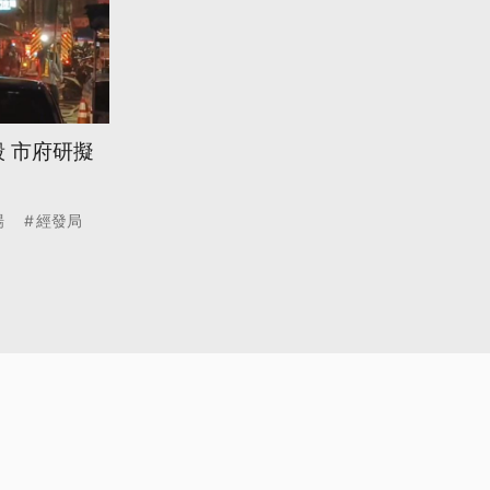
 市府研擬
場
經發局