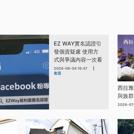
EZ WAY實名認證引
發個資疑慮 使用方
式與爭議內容一次看
2026-08-04 16:47
|
生活
西拉雅
與族群
2026-07