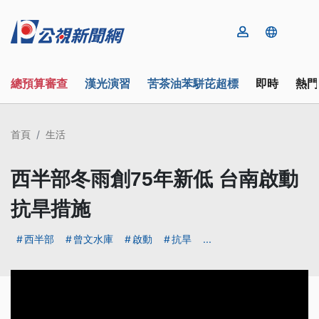
總預算審查
漢光演習
苦茶油苯駢芘超標
即時
熱門
首頁
生活
西半部冬雨創75年新低 台南啟動
抗旱措施
西半部
曾文水庫
啟動
抗旱
...