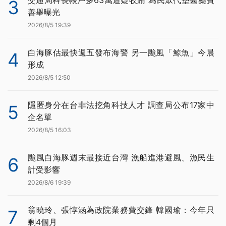
交通局科長帳戶多63萬遭疑收賄 為民眾代墊醫藥費
3
善舉曝光
2026/8/5 19:39
白海豚估最快週五發布海警 另一颱風「鯨魚」今晨
4
形成
2026/8/5 12:50
隱匿身分在台非法挖角科技人才 調查局公布17家中
5
企名單
2026/8/5 16:03
颱風白海豚週末最接近台灣 漁船進港避風、漁民生
6
計受影響
2026/8/6 19:39
翁曉玲、張惇涵為政院業務費交鋒 韓國瑜：今年只
7
剩4個月