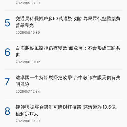
2026/8/5 16:03
交通局科長帳戶多63萬遭疑收賄 為民眾代墊醫藥費
5
善舉曝光
2026/8/5 19:39
白海豚颱風路徑仍有變數 氣象署：不會形成三颱共
6
舞
2026/8/6 13:02
遭準國一生持斷裂掃把攻擊 台中教師右眼受傷有失
7
明風險
2026/8/7 12:34
律師與掮客合謀誆可購BNT疫苗 慈濟遭詐10.6億、
8
檢起訴17人
2026/8/6 19:39