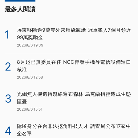
最多人閱讀
屏東移除逾9萬隻外來種綠鬣蜥 冠軍獵人7個月領近
1
99萬獎勵金
2026/8/6 19:39
8月起已無委員在任 NCC停發手機等電信設備進口
2
核准
2026/8/6 12:58
光纖無人機遺留纜線遍布森林 烏克蘭指控造成生態
3
隱憂
2026/8/6 15:51
隱匿身分在台非法挖角科技人才 調查局公布17家中
4
企名單