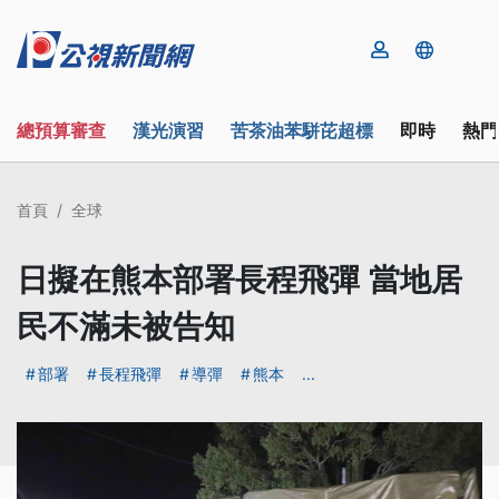
總預算審查
漢光演習
苦茶油苯駢芘超標
即時
熱門
首頁
全球
日擬在熊本部署長程飛彈 當地居
民不滿未被告知
部署
長程飛彈
導彈
熊本
...