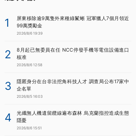
屏東移除逾9萬隻外來種綠鬣蜥 冠軍獵人7個月領近
1
99萬獎勵金
2026/8/6 19:39
8月起已無委員在任 NCC停發手機等電信設備進口
2
核准
2026/8/6 12:58
隱匿身分在台非法挖角科技人才 調查局公布17家中
3
企名單
2026/8/5 16:03
光纖無人機遺留纜線遍布森林 烏克蘭指控造成生態
4
隱憂
2026/8/6 15:51