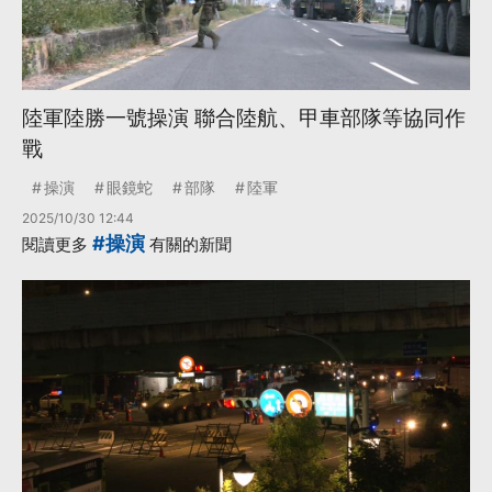
陸軍陸勝一號操演 聯合陸航、甲車部隊等協同作
戰
操演
眼鏡蛇
部隊
陸軍
2025/10/30 12:44
#操演
閱讀更多
有關的新聞