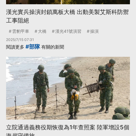
漢光實兵操演封鎖萬板大橋 出動美製艾斯科防禦
工事阻絕
雲豹甲車
大橋
漢光41號演習
操演
2025/7/15 07:31
#部隊
閱讀更多
有關的新聞
立院通過義務役期恢復為1年查照案 陸軍增設5個
海岸守備旅