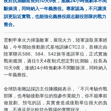
夜對抗測驗延長到10天9夜，連續24小時無劇本不間
斷操演，同時納入一年義務役。專家認為，不只讓演
訓更貼近實戰，也能強化義務役跟志願役部隊的戰力
整合。
雲豹甲車火力掃蕩敵軍，展現火力，陸軍汲取美軍經
驗，今年開始推動新式基地訓練CTC2.0，首梯次由
陸軍聯兵586、584、542旅等進訓單位，正式實施
戰術鑑測，過往5天4夜制式想定對抗測驗，拉長為
10天9夜，連續24小時無劇本不間斷操演，同時納入
一年義務役。
全球防衛雜誌採訪主任陳國銘表示，「不只考驗作戰
部隊，也考驗後勤單位的指參作業能力，你不能事前
做規劃、預屯的話，其實會造成後勤單位很大的負
擔，不過這是比較符合戰場的實際狀況。」