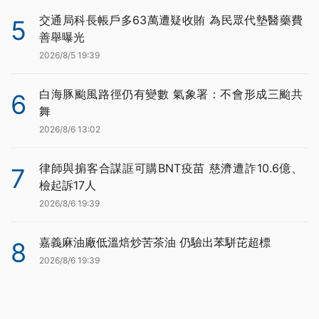
交通局科長帳戶多63萬遭疑收賄 為民眾代墊醫藥費
5
善舉曝光
2026/8/5 19:39
白海豚颱風路徑仍有變數 氣象署：不會形成三颱共
6
舞
2026/8/6 13:02
律師與掮客合謀誆可購BNT疫苗 慈濟遭詐10.6億、
7
檢起訴17人
2026/8/6 19:39
嘉義麻油廠低溫焙炒苦茶油 仍驗出苯駢芘超標
8
2026/8/6 19:39