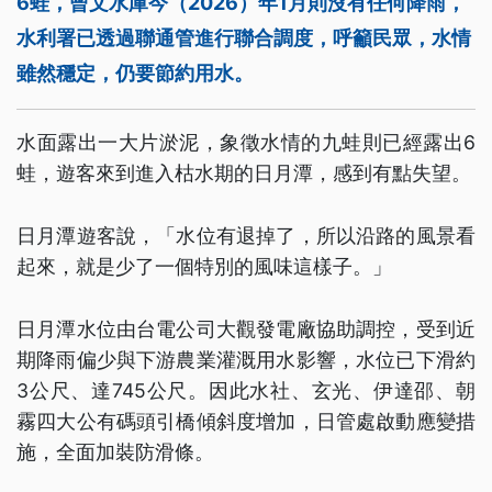
6蛙，曾文水庫今（2026）年1月則沒有任何降雨，
水利署已透過聯通管進行聯合調度，呼籲民眾，水情
雖然穩定，仍要節約用水。
水面露出一大片淤泥，象徵水情的九蛙則已經露出6
蛙，遊客來到進入枯水期的日月潭，感到有點失望。
日月潭遊客說，「水位有退掉了，所以沿路的風景看
起來，就是少了一個特別的風味這樣子。」
日月潭水位由台電公司大觀發電廠協助調控，受到近
期降雨偏少與下游農業灌溉用水影響，水位已下滑約
3公尺、達745公尺。因此水社、玄光、伊達邵、朝
霧四大公有碼頭引橋傾斜度增加，日管處啟動應變措
施，全面加裝防滑條。