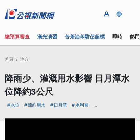
總預算審查
漢光演習
苦茶油苯駢芘超標
即時
熱門
首頁
地方
降雨少、灌溉用水影響 日月潭水
位降約3公尺
水位
節約用水
日月潭
水利署
...