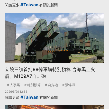
#Taiwan
閱讀更多
有關的新聞
立院三讀首批88億軍購特別預算 含海馬士火
箭、M109A7自走砲
人事案
特別預算
自走砲
張惇涵
...
2026/5/29 12:35
#Taiwan
閱讀更多
有關的新聞