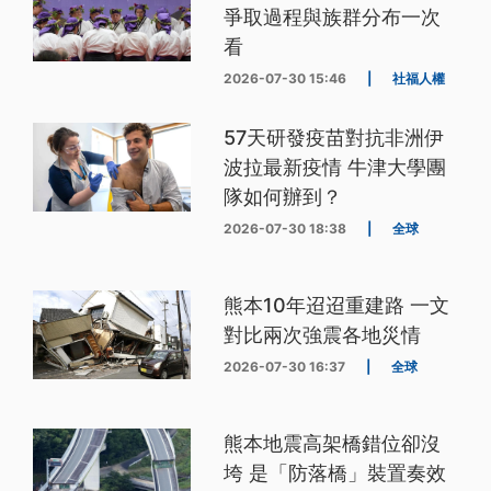
爭取過程與族群分布一次
看
2026-07-30 15:46
|
社福人權
57天研發疫苗對抗非洲伊
波拉最新疫情 牛津大學團
隊如何辦到？
2026-07-30 18:38
|
全球
熊本10年迢迢重建路 一文
對比兩次強震各地災情
2026-07-30 16:37
|
全球
熊本地震高架橋錯位卻沒
垮 是「防落橋」裝置奏效