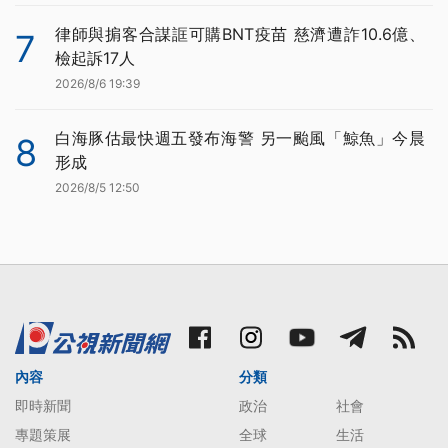
律師與掮客合謀誆可購BNT疫苗 慈濟遭詐10.6億、
7
檢起訴17人
2026/8/6 19:39
白海豚估最快週五發布海警 另一颱風「鯨魚」今晨
8
形成
2026/8/5 12:50
內容
分類
即時新聞
政治
社會
專題策展
全球
生活