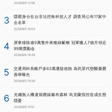
2026/8/6 12:58
隱匿身分在台非法挖角科技人才 調查局公布17家中
3
企名單
2026/8/5 16:03
屏東移除逾9萬隻外來種綠鬣蜥 冠軍獵人7個月領近
4
99萬獎勵金
2026/8/6 19:39
交通局科長帳戶多63萬遭疑收賄 為民眾代墊醫藥費
5
善舉曝光
2026/8/5 19:39
光纖無人機遺留纜線遍布森林 烏克蘭指控造成生態
6
隱憂
2026/8/6 15:51