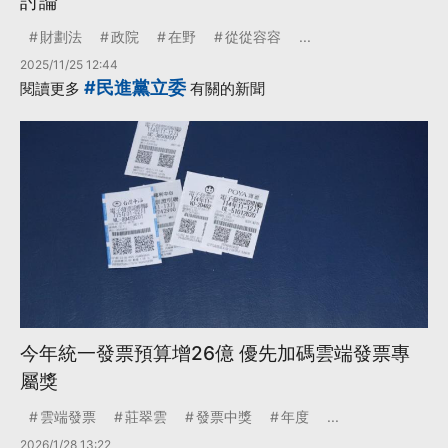
討論
財劃法
政院
在野
從從容容
...
2025/11/25 12:44
#民進黨立委
閱讀更多
有關的新聞
今年統一發票預算增26億 優先加碼雲端發票專
屬獎
雲端發票
莊翠雲
發票中獎
年度
...
2026/1/28 13:22