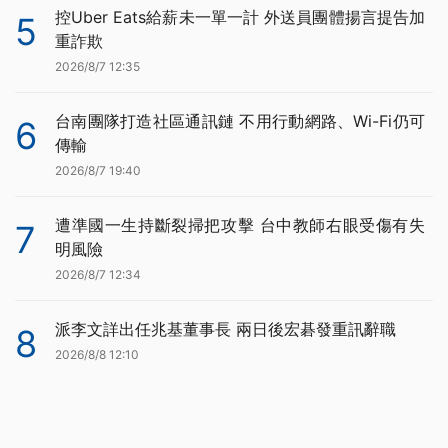
控Uber Eats給薪未一單一計 外送員團體揚言提告加
5
重詐欺
2026/8/7 12:35
台南團隊打造社區通訊鏈 不用行動網路、Wi-Fi仍可
6
傳輸
2026/8/7 19:40
遭準國一生持斷裂掃把攻擊 台中教師右眼受傷有失
7
明風險
2026/8/7 12:34
派李文詳出任兆基董事長 兩日後宏碁發重訊辭職
8
2026/8/8 12:10