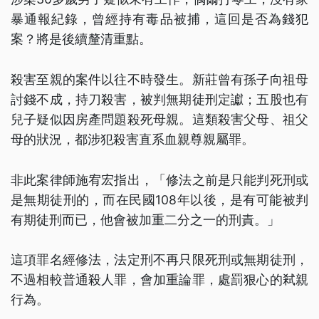
暴通報紀錄，曾經持有毒品被捕，這回是否為錢犯
案？將是後續釐清重點。
殺害至親的案件以往不時發生。新莊曾有孫子向祖母
討錢不成，持刀殺害，被判無期徒刑定讞；五股也有
兒子疑似因房產問題殺死母親。這類殺害父母、祖父
母的狀況，都涉犯殺害直系血親尊親屬罪。
非此案律師施宥宏指出，「修法之前是只能判死刑或
是無期徒刑的，而在民國108年以後，是有可能被判
有期徒刑而已，他會被加重二分之一的刑責。」
這項罪名經修法，法定刑不再只限死刑或無期徒刑，
不過相較普通殺人罪，會加重論罪，處罰狠心的弒親
行為。