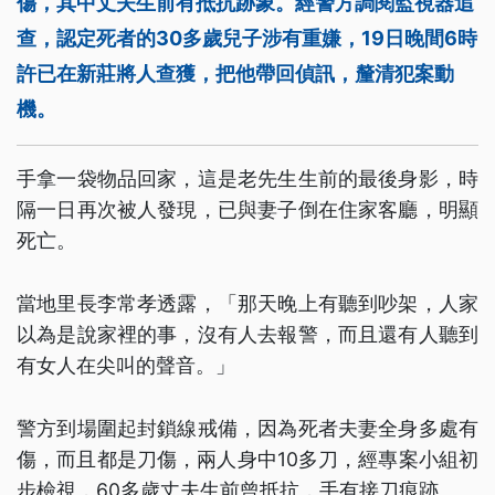
傷，其中丈夫生前有抵抗跡象。經警方調閱監視器追
查，認定死者的30多歲兒子涉有重嫌，19日晚間6時
許已在新莊將人查獲，把他帶回偵訊，釐清犯案動
機。
手拿一袋物品回家，這是老先生生前的最後身影，時
隔一日再次被人發現，已與妻子倒在住家客廳，明顯
死亡。
當地里長李常孝透露，「那天晚上有聽到吵架，人家
以為是說家裡的事，沒有人去報警，而且還有人聽到
有女人在尖叫的聲音。」
警方到場圍起封鎖線戒備，因為死者夫妻全身多處有
傷，而且都是刀傷，兩人身中10多刀，經專案小組初
步檢視，60多歲丈夫生前曾抵抗，手有接刀痕跡。