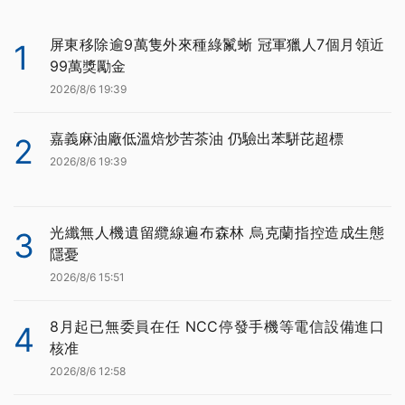
屏東移除逾9萬隻外來種綠鬣蜥 冠軍獵人7個月領近
1
99萬獎勵金
2026/8/6 19:39
嘉義麻油廠低溫焙炒苦茶油 仍驗出苯駢芘超標
2
2026/8/6 19:39
光纖無人機遺留纜線遍布森林 烏克蘭指控造成生態
3
隱憂
2026/8/6 15:51
8月起已無委員在任 NCC停發手機等電信設備進口
4
核准
2026/8/6 12:58