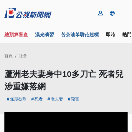
總預算審查
漢光演習
苦茶油苯駢芘超標
即時
熱門
首頁
社會
蘆洲老夫妻身中10多刀亡 死者兒
涉重嫌落網
無期徒刑
死者
老夫妻
殺害