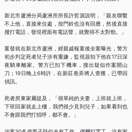
新北市蘆洲分局蘆洲所所長許哲源說明，「親友聯繫
不上他，直接來住處，按門鈴也沒有回應，然後直接
撥打電話，發現裡面有電話聲，就覺得不太對勁。」
案發就在新北市蘆洲，經親戚報案後全案曝光，警方
初步判定死者兒子涉有重嫌，監視器拍下他在17日深
夜騎車離家。警方已扣下機車，搜出疑似作案開山
刀；19日晚上6時許，在新莊巷弄將人查獲，已帶回
偵訊。
死者房東家屬提及，「很單純的夫妻，上班就上班，
下班回家就走上樓，我們很少見到兒子，如果看到也
不會跟我們打招呼，都不會。」
涉案30多歲男子疑似未有工作，偶爾打零工，沒有家