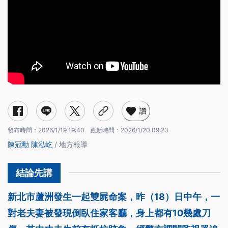
讚
發布時間：
2026/1/19 19:40
更新時間：
2026/1/20 09:23
陳冠勳
陳泓屹
/ 地方報導
新北市蘆洲發生一起雙屍命案，昨（18）日中午，一
對老夫妻被發現倒臥住家客廳，身上都有10幾處刀