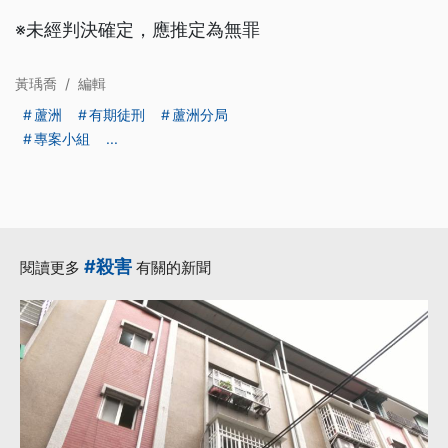
※未經判決確定，應推定為無罪
黃瑀喬
/
編輯
蘆洲
有期徒刑
蘆洲分局
專案小組
...
#殺害
閱讀更多
有關的新聞