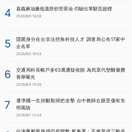
嘉義麻油廠低溫焙炒苦茶油 仍驗出苯駢芘超標
4
2026/8/6 19:39
隱匿身分在台非法挖角科技人才 調查局公布17家中
5
企名單
2026/8/5 16:03
交通局科長帳戶多63萬遭疑收賄 為民眾代墊醫藥費
6
善舉曝光
2026/8/5 19:39
遭準國一生持斷裂掃把攻擊 台中教師右眼受傷有失
7
明風險
2026/8/7 12:34
白海豚颱風路徑仍有變數 氣象署：不會形成三颱共