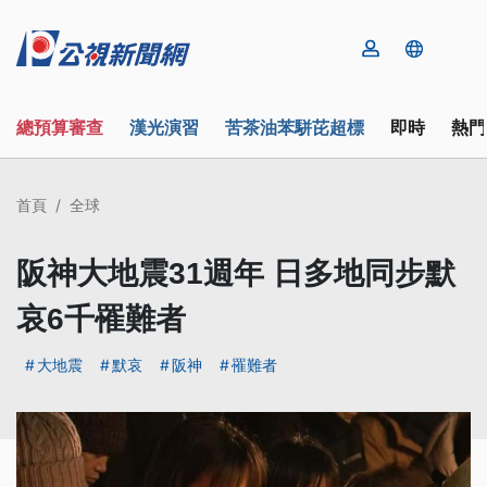
總預算審查
漢光演習
苦茶油苯駢芘超標
即時
熱門
首頁
全球
阪神大地震31週年 日多地同步默
哀6千罹難者
大地震
默哀
阪神
罹難者