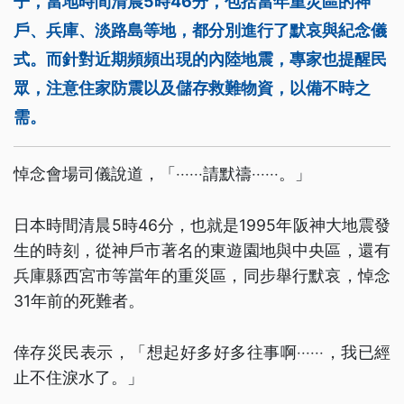
子，當地時間清晨5時46分，包括當年重災區的神
戶、兵庫、淡路島等地，都分別進行了默哀與紀念儀
式。而針對近期頻頻出現的內陸地震，專家也提醒民
眾，注意住家防震以及儲存救難物資，以備不時之
需。
悼念會場司儀說道，「‧‧‧‧‧‧請默禱‧‧‧‧‧‧。」
日本時間清晨5時46分，也就是1995年阪神大地震發
生的時刻，從神戶市著名的東遊園地與中央區，還有
兵庫縣西宮市等當年的重災區，同步舉行默哀，悼念
31年前的死難者。
倖存災民表示，「想起好多好多往事啊‧‧‧‧‧‧，我已經
止不住淚水了。」