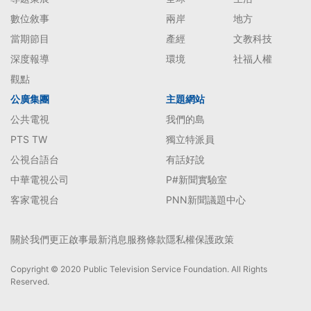
數位敘事
兩岸
地方
當期節目
產經
文教科技
深度報導
環境
社福人權
觀點
公廣集團
主題網站
公共電視
我們的島
PTS TW
獨立特派員
公視台語台
有話好說
中華電視公司
P#新聞實驗室
客家電視台
PNN新聞議題中心
關於我們
更正啟事
最新消息
服務條款
隱私權保護政策
Copyright © 2020 Public Television Service Foundation. All Rights
Reserved.