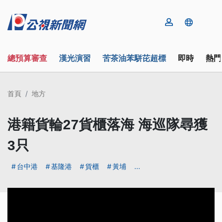
總預算審查
漢光演習
苦茶油苯駢芘超標
即時
熱門
首頁
地方
港籍貨輪27貨櫃落海 海巡隊尋獲
3只
台中港
基隆港
貨櫃
黃埔
...