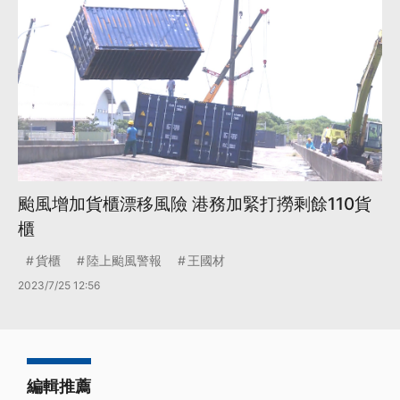
颱風增加貨櫃漂移風險 港務加緊打撈剩餘110貨
櫃
貨櫃
陸上颱風警報
王國材
2023/7/25 12:56
編輯推薦