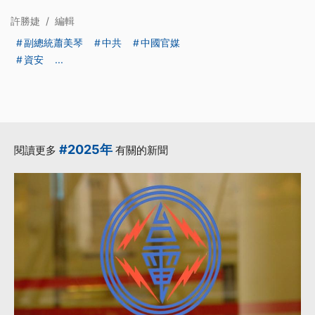
許勝婕
/
編輯
副總統蕭美琴
中共
中國官媒
資安
...
#2025年
閱讀更多
有關的新聞