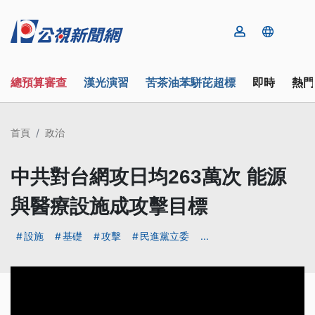
總預算審查
漢光演習
苦茶油苯駢芘超標
即時
熱門
首頁
政治
中共對台網攻日均263萬次 能源
與醫療設施成攻擊目標
設施
基礎
攻擊
民進黨立委
...