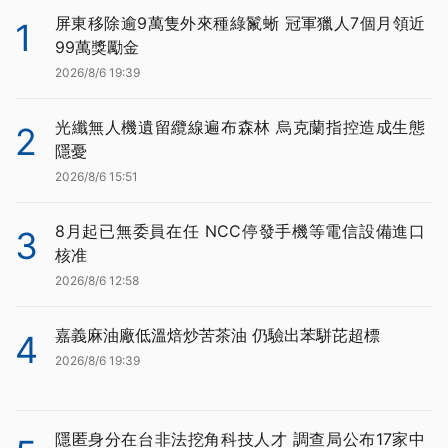
屏東移除逾9萬隻外來種綠鬣蜥 冠軍獵人7個月領近
1
99萬獎勵金
2026/8/6 19:39
光纖無人機遺留纜線遍布森林 烏克蘭指控造成生態
2
隱憂
2026/8/6 15:51
8月起已無委員在任 NCC停發手機等電信設備進口
3
核准
2026/8/6 12:58
嘉義麻油廠低溫焙炒苦茶油 仍驗出苯駢芘超標
4
2026/8/6 19:39
隱匿身分在台非法挖角科技人才 調查局公布17家中