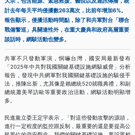
大宗，包含能源、緊急救援、醫院以及通訊傳播，統
計去年每天平均侵擾數263萬次，比前年增加6%。
報告顯示，侵擾活動時間點，除了和共軍對台「聯合
戰備警巡」具關連性外，在重大慶典和政府高層重要
談話時，網駭活動也變多。
共軍不只發動軍演，恫嚇台灣，國安局最新發布
「2025年中共對我國關鍵基礎設施網駭威脅」分析
報告，發現中共網軍對我國關鍵基礎設施的駭侵手
法，推陳出新，尤其像是賴總統520就職典禮，和副
總統蕭美琴訪歐等重要政治活動，網駭活動明顯增
多。
民進黨立委王定宇表示，「對這些發動攻擊的源頭，
進行一定程度的監控跟反制，最重要的還是要提高公
民單位的資安觀念，我們的關鍵基礎設施，要設置相