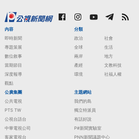
內容
分類
即時新聞
政治
社會
專題策展
全球
生活
數位敘事
兩岸
地方
當期節目
產經
文教科技
深度報導
環境
社福人權
觀點
公廣集團
主題網站
公共電視
我們的島
PTS TW
獨立特派員
公視台語台
有話好說
中華電視公司
P#新聞實驗室
客家電視台
PNN新聞議題中心