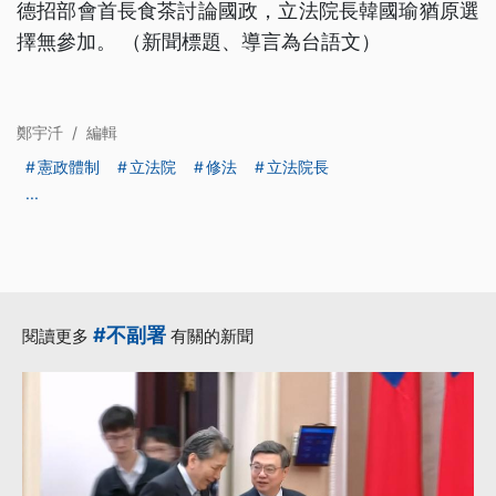
德招部會首長食茶討論國政，立法院長韓國瑜猶原選
擇無參加。 （新聞標題、導言為台語文）
鄭宇汘
/
編輯
憲政體制
立法院
修法
立法院長
...
#不副署
閱讀更多
有關的新聞