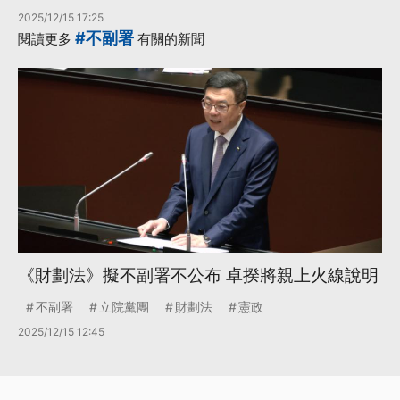
2025/12/15 17:25
#不副署
閱讀更多
有關的新聞
《財劃法》擬不副署不公布 卓揆將親上火線說明
不副署
立院黨團
財劃法
憲政
2025/12/15 12:45