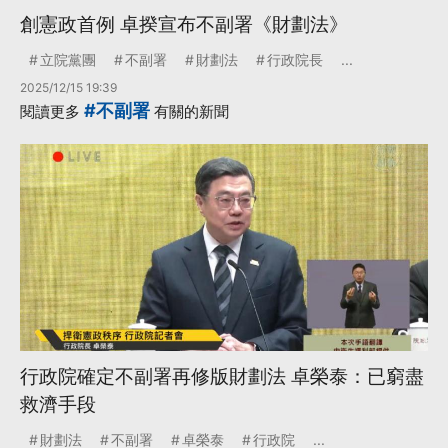
創憲政首例 卓揆宣布不副署《財劃法》
立院黨團
不副署
財劃法
行政院長
...
2025/12/15 19:39
#不副署
閱讀更多
有關的新聞
行政院確定不副署再修版財劃法 卓榮泰：已窮盡
救濟手段
財劃法
不副署
卓榮泰
行政院
...