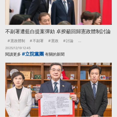
不副署遭藍白提案彈劾 卓揆籲回歸憲政體制討論
憲政體制
不副署
憲政
討論
...
2025/12/19 12:45
#立院黨團
閱讀更多
有關的新聞