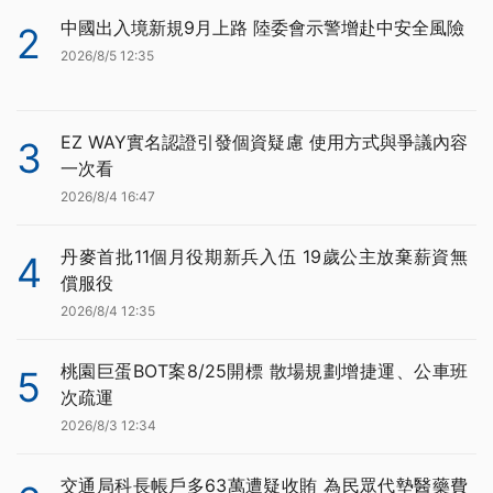
中國出入境新規9月上路 陸委會示警增赴中安全風險
2
2026/8/5 12:35
EZ WAY實名認證引發個資疑慮 使用方式與爭議內容
3
一次看
2026/8/4 16:47
丹麥首批11個月役期新兵入伍 19歲公主放棄薪資無
4
償服役
2026/8/4 12:35
桃園巨蛋BOT案8/25開標 散場規劃增捷運、公車班
5
次疏運
2026/8/3 12:34
交通局科長帳戶多63萬遭疑收賄 為民眾代墊醫藥費