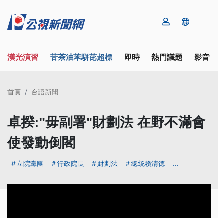
漢光演習
苦茶油苯駢芘超標
即時
熱門議題
影音
首頁
台語新聞
卓揆:"毋副署"財劃法 在野不滿會
使發動倒閣
立院黨團
行政院長
財劃法
總統賴清德
...