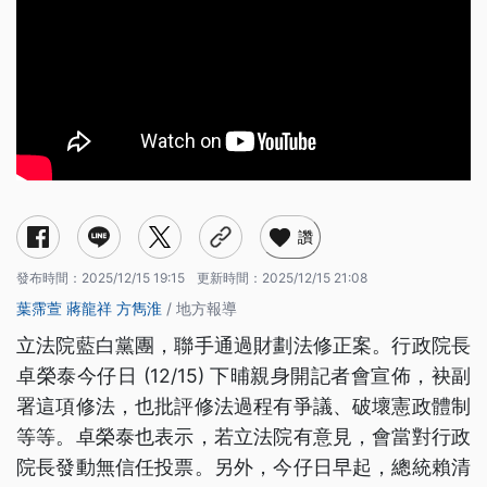
讚
發布時間：
2025/12/15 19:15
更新時間：
2025/12/15 21:08
葉霈萱
蔣龍祥
方雋淮
/ 地方報導
立法院藍白黨團，聯手通過財劃法修正案。行政院長
卓榮泰今仔日 (12/15) 下晡親身開記者會宣佈，袂副
署這項修法，也批評修法過程有爭議、破壞憲政體制
等等。卓榮泰也表示，若立法院有意見，會當對行政
院長發動無信任投票。另外，今仔日早起，總統賴清