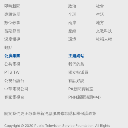
即時新聞
政治
社會
專題策展
全球
生活
數位敘事
兩岸
地方
當期節目
產經
文教科技
深度報導
環境
社福人權
觀點
公廣集團
主題網站
公共電視
我們的島
PTS TW
獨立特派員
公視台語台
有話好說
中華電視公司
P#新聞實驗室
客家電視台
PNN新聞議題中心
關於我們
更正啟事
最新消息
服務條款
隱私權保護政策
Copyright © 2020 Public Television Service Foundation. All Rights