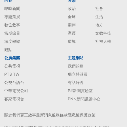
內容
分類
即時新聞
政治
社會
專題策展
全球
生活
數位敘事
兩岸
地方
當期節目
產經
文教科技
深度報導
環境
社福人權
觀點
公廣集團
主題網站
公共電視
我們的島
PTS TW
獨立特派員
公視台語台
有話好說
中華電視公司
P#新聞實驗室
客家電視台
PNN新聞議題中心
關於我們
更正啟事
最新消息
服務條款
隱私權保護政策