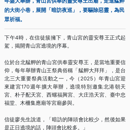
年盛大舉辦，青山宮供奉的靈安尊王出廟，走進艋舺
的大街小巷，展開「暗訪夜巡」，要驅除惡靈，為民
眾祈福。
下午4時，在信徒簇擁下，青山宮的靈安尊王正式起
駕，揭開青山宮遶境的序幕。
位於台北艋舺的青山宮供奉靈安尊王，是當地重要信
仰，每年舉辦青山王祭典俗稱「艋舺大拜拜」，是台
北三大重要祭典活動之一，今（2025）年青山宮迎
來建宮170週年擴大舉辦，遶境特別邀集北港朝天
宮、朴子配天宮、西螺福興宮、大庄浩天宮、臺中忠
福堂、木柵集應廟等宮廟參與。
信徒廖先生說道，「暗訪的陣頭會比較少，然後如果
是正日遶境的話，陣頭會比較多。」