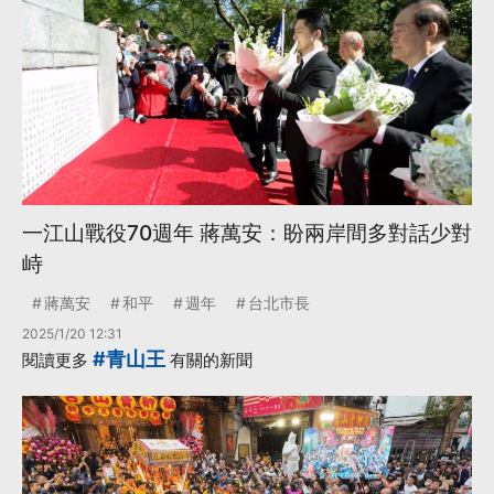
一江山戰役70週年 蔣萬安：盼兩岸間多對話少對
峙
蔣萬安
和平
週年
台北市長
2025/1/20 12:31
#青山王
閱讀更多
有關的新聞