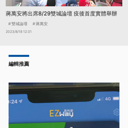
蔣萬安將出席8/29雙城論壇 疫後首度實體舉辦
雙城論壇
蔣萬安
2023/8/18 12:31
編輯推薦