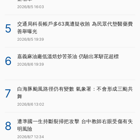
2026/8/5 16:03
交通局科長帳戶多63萬遭疑收賄 為民眾代墊醫藥費
5
善舉曝光
2026/8/5 19:39
嘉義麻油廠低溫焙炒苦茶油 仍驗出苯駢芘超標
6
2026/8/6 19:39
白海豚颱風路徑仍有變數 氣象署：不會形成三颱共
7
舞
2026/8/6 13:02
遭準國一生持斷裂掃把攻擊 台中教師右眼受傷有失
8
明風險
2026/8/7 12:34