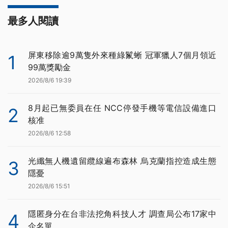
最多人閱讀
屏東移除逾9萬隻外來種綠鬣蜥 冠軍獵人7個月領近
1
99萬獎勵金
2026/8/6 19:39
8月起已無委員在任 NCC停發手機等電信設備進口
2
核准
2026/8/6 12:58
光纖無人機遺留纜線遍布森林 烏克蘭指控造成生態
3
隱憂
2026/8/6 15:51
隱匿身分在台非法挖角科技人才 調查局公布17家中
4
企名單