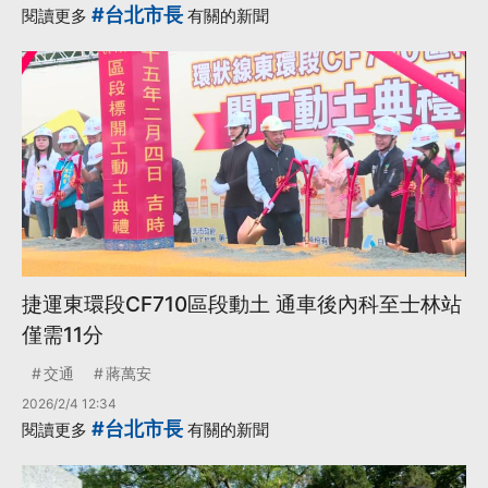
#台北市長
閱讀更多
有關的新聞
捷運東環段CF710區段動土 通車後內科至士林站
僅需11分
交通
蔣萬安
2026/2/4 12:34
#台北市長
閱讀更多
有關的新聞