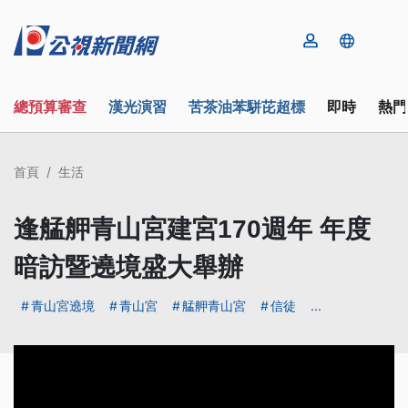
總預算審查
漢光演習
苦茶油苯駢芘超標
即時
熱門
首頁
生活
逢艋舺青山宮建宮170週年 年度
暗訪暨遶境盛大舉辦
青山宮遶境
青山宮
艋舺青山宮
信徒
...