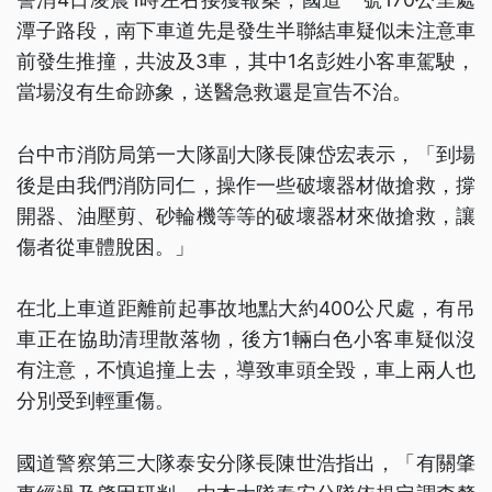
潭子路段，南下車道先是發生半聯結車疑似未注意車
前發生推撞，共波及3車，其中1名彭姓小客車駕駛，
當場沒有生命跡象，送醫急救還是宣告不治。
台中市消防局第一大隊副大隊長陳岱宏表示，「到場
後是由我們消防同仁，操作一些破壞器材做搶救，撐
開器、油壓剪、砂輪機等等的破壞器材來做搶救，讓
傷者從車體脫困。」
在北上車道距離前起事故地點大約400公尺處，有吊
車正在協助清理散落物，後方1輛白色小客車疑似沒
有注意，不慎追撞上去，導致車頭全毀，車上兩人也
分別受到輕重傷。
國道警察第三大隊泰安分隊長陳世浩指出，「有關肇