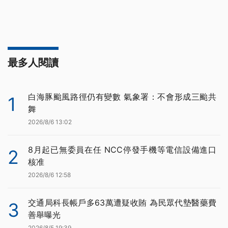
最多人閱讀
白海豚颱風路徑仍有變數 氣象署：不會形成三颱共
1
舞
2026/8/6 13:02
8月起已無委員在任 NCC停發手機等電信設備進口
2
核准
2026/8/6 12:58
交通局科長帳戶多63萬遭疑收賄 為民眾代墊醫藥費
3
善舉曝光
2026/8/5 19:39