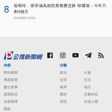
翁曉玲、張惇涵為政院業務費交鋒 韓國瑜：今年只
8
剩4個月
2026/8/6 12:09
內容
分類
即時新聞
政治
社會
專題策展
全球
生活
數位敘事
兩岸
地方
當期節目
產經
文教科技
深度報導
環境
社福人權
觀點