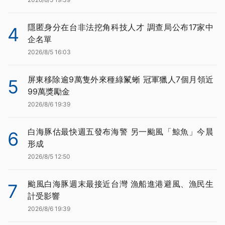
隱匿身分在台非法挖角科技人才 調查局公布17家中
4
企名單
2026/8/5 16:03
屏東移除逾9萬隻外來種綠鬣蜥 冠軍獵人7個月領近
5
99萬獎勵金
2026/8/6 19:39
白海豚估最快週五發布海警 另一颱風「鯨魚」今晨
6
形成
2026/8/5 12:50
颱風白海豚週末最接近台灣 漁船進港避風、漁民生
7
計受影響
2026/8/6 19:39