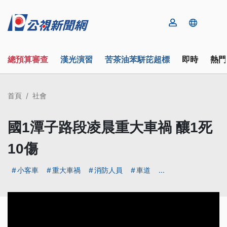
總預算審查
漢光演習
苦茶油苯駢芘超標
即時
熱門
首頁
社會
國1潭子路段凌晨重大車禍 釀1死
10傷
小客車
重大車禍
消防人員
車道
...