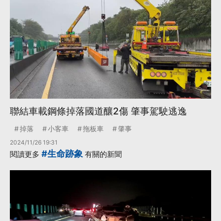
聯結車載鋼條掉落國道釀2傷 肇事駕駛逃逸
掉落
小客車
拖板車
肇事
2024/11/26 19:31
#生命跡象
閱讀更多
有關的新聞