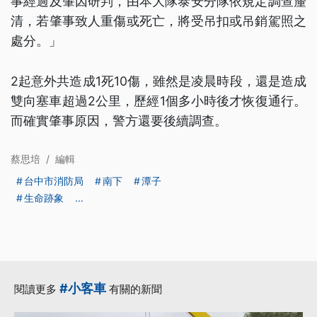
事經過及肇因研判，由本大隊泰安分隊依規定調查釐
清，若肇事致人重傷或死亡，將受吊扣或吊銷駕照之
處分。」
2起意外共造成1死10傷，雖然是凌晨時段，還是造成
雙向塞車超過2公里，歷經1個多小時後才恢復通行。
而確實肇事原因，警方還要後續調查。
蔡思培
/
編輯
台中市消防局
南下
潭子
生命跡象
...
#小客車
閱讀更多
有關的新聞