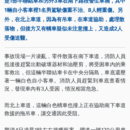
是1部半聯結車和另外3車在南下路段發生車禍，其中
1輛自小客車裡1名男駕駛傷重不治、8人輕重傷。另
外，在北上車道，因為有吊車，在車道協助，處理散
落物，但後方又有轎車疑似未注意撞上，又造成2人
受傷送醫。
事故現場一片凌亂，零件散落在南下車道，消防人員
抵達後趕緊出動破壞器材和油壓剪，將受困車內的乘
客救出，但這輛半聯結車卡在中央分隔島，車底還壓
著一輛白色自小客車。消防人員趕緊到車底查看情
況，發現車內有3人受困，情況相當危急。
而北上車道，這輛白色轎車也撞上正在協助南下車道
救援的拖吊車，讓交通因此受阻。
警消4日凌晨1時左右接獲報案，國道一號170公里處