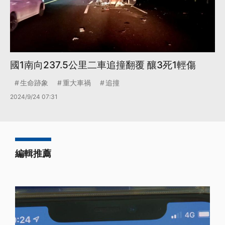
國1南向237.5公里二車追撞翻覆 釀3死1輕傷
生命跡象
重大車禍
追撞
2024/9/24 07:31
編輯推薦