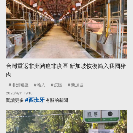
台灣重返非洲豬瘟非疫區 新加坡恢復輸入我國豬
肉
非洲豬瘟
輸入
疫區
新加坡
2026/4/11 19:10
#西班牙
閱讀更多
有關的新聞