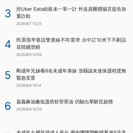
控Uber Eats給薪未一單一計 外送員團體揚言提告加
3
重詐欺
2026/8/7 12:35
民眾指窄巷設雙黃線不符需求 台中訂10米下不劃設
4
並陸續塗銷
2026/8/9 12:09
剛成年兄姊養8名未成年弟妹 澎縣認未達保護程度無
5
緊急安置
2026/8/9 19:14
嘉義麻油廠低溫焙炒苦茶油 仍驗出苯駢芘超標
6
2026/8/6 19:39
未成年土撥鼠登成人平台 學術團隊開帳號募逾5千美