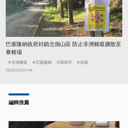
巴塞隆納政府封鎖北側山區 防止非洲豬瘟擴散至
養豬場
非洲豬瘟
巴塞隆納
西班牙
封鎖
2025/12/2 07:44
編輯推薦