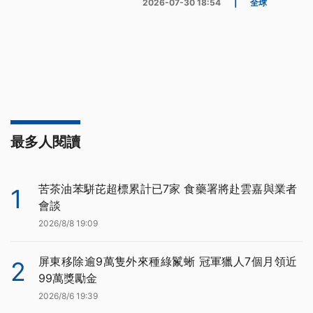
2026-07-30 18:54
|
全球
最多人閱讀
苦茶油苯駢芘超標累計已7家 食藥署將赴雲嘉與業者
1
會談
2026/8/8 19:09
屏東移除逾9萬隻外來種綠鬣蜥 冠軍獵人7個月領近
2
99萬獎勵金
2026/8/6 19:39