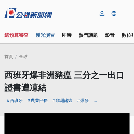
總預算審查
漢光演習
即時
熱門議題
影音
數位
首頁
全球
西班牙爆非洲豬瘟 三分之一出口
證書遭凍結
西班牙
農業部長
非洲豬瘟
爆發
...