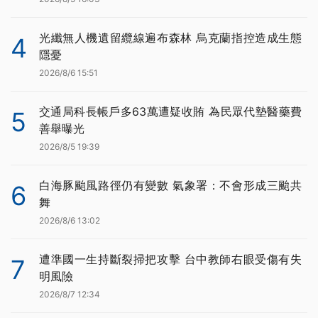
光纖無人機遺留纜線遍布森林 烏克蘭指控造成生態
4
隱憂
2026/8/6 15:51
交通局科長帳戶多63萬遭疑收賄 為民眾代墊醫藥費
5
善舉曝光
2026/8/5 19:39
白海豚颱風路徑仍有變數 氣象署：不會形成三颱共
6
舞
2026/8/6 13:02
遭準國一生持斷裂掃把攻擊 台中教師右眼受傷有失
7
明風險
2026/8/7 12:34