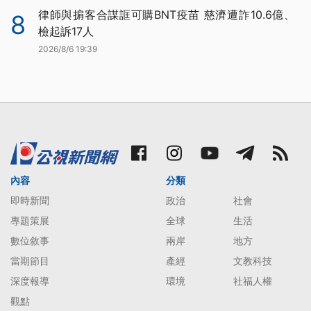
律師與掮客合謀誆可購BNT疫苗 慈濟遭詐10.6億、
8
檢起訴17人
2026/8/6 19:39
內容
分類
即時新聞
政治
社會
專題策展
全球
生活
數位敘事
兩岸
地方
當期節目
產經
文教科技
深度報導
環境
社福人權
觀點