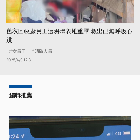
舊衣回收廠員工遭坍塌衣堆重壓 救出已無呼吸心
跳
女員工
消防人員
2025/4/9 12:31
編輯推薦