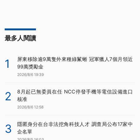
最多人閱讀
屏東移除逾9萬隻外來種綠鬣蜥 冠軍獵人7個月領近
1
99萬獎勵金
2026/8/6 19:39
8月起已無委員在任 NCC停發手機等電信設備進口
2
核准
2026/8/6 12:58
隱匿身分在台非法挖角科技人才 調查局公布17家中
3
企名單
2026/8/5 16:03