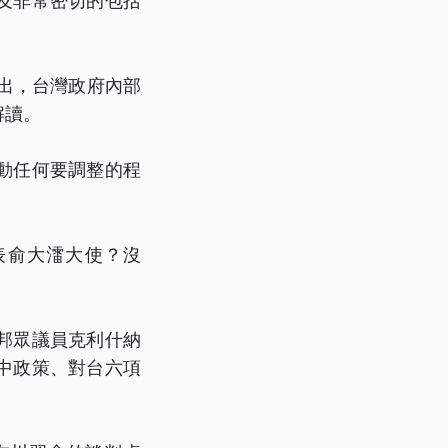
及非常密切的包括
出，台灣政府內部
解讀。
動任何要調整的程
表俞大㵢大使？沒
邦眾議員克利什納
中政策、對台六項