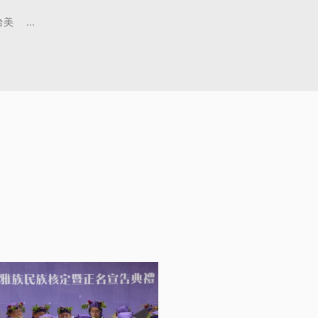
台美
...