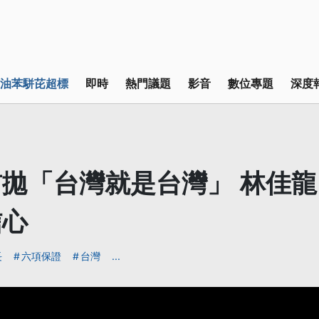
油苯駢芘超標
即時
熱門議題
影音
數位專題
深度
拋「台灣就是台灣」 林佳
信心
長
六項保證
台灣
...