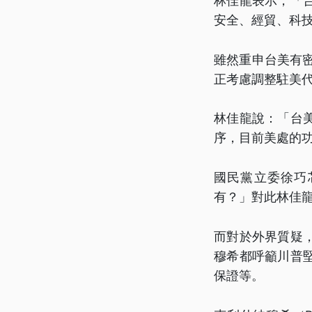
林佳龍表示，「
安全、經貿、科
雖然重申台美有
正考慮調整駐美
林佳龍說：「台
序，目前美處的
國民黨立委徐巧
有？」對此林佳
而對於外界質疑
穆希都呼籲川普
保證等。