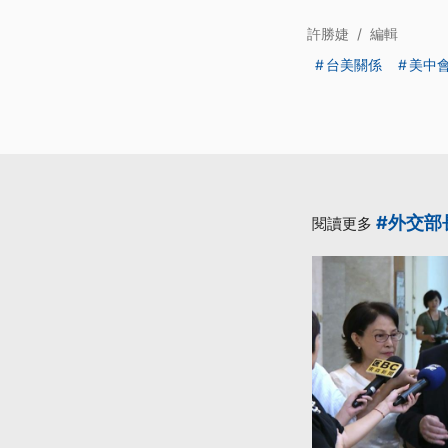
許勝婕
/
編輯
台美關係
美中
#外交部
閱讀更多