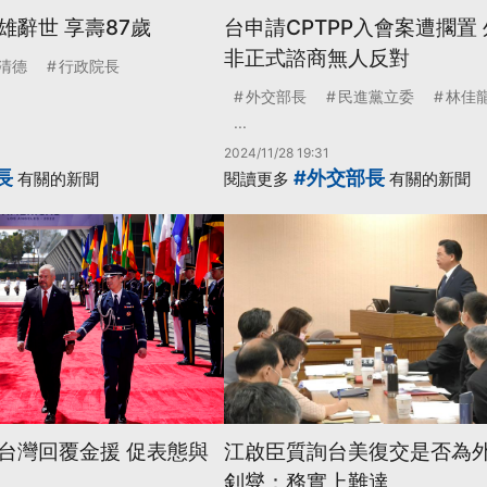
雄辭世 享壽87歲
台申請CPTPP入會案遭擱置
非正式諮商無人反對
清德
行政院長
外交部長
民進黨立委
林佳
...
2024/11/28 19:31
長
#外交部長
有關的新聞
閱讀更多
有關的新聞
台灣回覆金援 促表態與
江啟臣質詢台美復交是否為外
釗燮：務實上難達