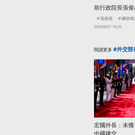
前行政院長張俊
張俊雄
總統賴
2025/9/27 19:25
#外交部
閱讀更多
宏國外長：未獲
中國建交