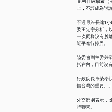
克利什納穆希（Ra
上，不該成為討
不過最終長達1
委王定宇分析，
一次同樣沒有脫
近平進行操弄。
陸委會副主委兼
括在內，目前沒
行政院長卓榮泰
惜台灣的重要。
外交部則表示，
持聯繫。