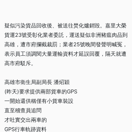
疑似污染貨品回收後、被送往焚化爐銷毀。嘉里大榮
貨運23號受彰化業者委託，運送疑似非洲豬瘟肉品到
高雄，遭市府攔截裁罰；業者25號晚間發聲明喊冤，
表示員工須調閱大量運輸資料才延誤回覆，隔天就遭
高市府駁斥。
高雄市衛生局副局長 潘炤穎
(昨天)要求提供兩部貨車的GPS
一開始還供稱僅有小貨車裝設
直至稽查員追問
才吐實交出兩車的
GPS行車軌跡資料