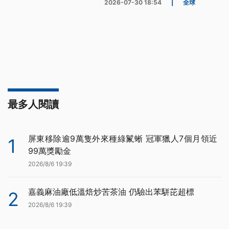
2026-07-30 18:54
|
全球
最多人閱讀
屏東移除逾9萬隻外來種綠鬣蜥 冠軍獵人7個月領近
1
99萬獎勵金
2026/8/6 19:39
嘉義麻油廠低溫焙炒苦茶油 仍驗出苯駢芘超標
2
2026/8/6 19:39