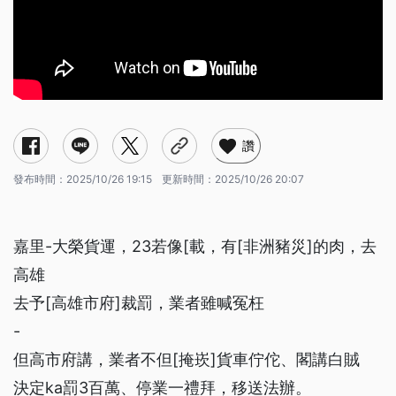
讚
發布時間：
2025/10/26 19:15
更新時間：
2025/10/26 20:07
嘉里-大榮貨運，23若像[載，有[非洲豬災]的肉，去
高雄
去予[高雄市府]裁罰，業者雖喊冤枉
-
但高市府講，業者不但[掩崁]貨車佇佗、閣講白賊
決定ka罰3百萬、停業一禮拜，移送法辦。