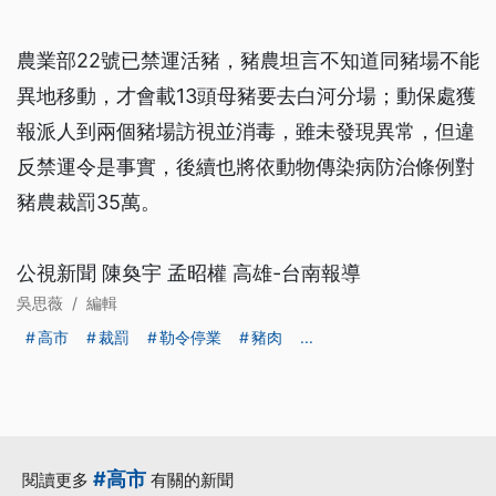
農業部22號已禁運活豬，豬農坦言不知道同豬場不能
異地移動，才會載13頭母豬要去白河分場；動保處獲
報派人到兩個豬場訪視並消毒，雖未發現異常，但違
反禁運令是事實，後續也將依動物傳染病防治條例對
豬農裁罰35萬。
公視新聞 陳奐宇 孟昭權 高雄-台南報導
吳思薇
/
編輯
高市
裁罰
勒令停業
豬肉
...
#高市
閱讀更多
有關的新聞