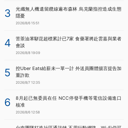
光纖無人機遺留纜線遍布森林 烏克蘭指控造成生態
3
隱憂
2026/8/6 15:51
苦茶油苯駢芘超標累計已7家 食藥署將赴雲嘉與業者
4
會談
2026/8/8 19:09
控Uber Eats給薪未一單一計 外送員團體揚言提告加
5
重詐欺
2026/8/7 12:35
8月起已無委員在任 NCC停發手機等電信設備進口
6
核准
2026/8/6 12:58
台南團隊打造社區通訊鏈 不用行動網路、Wi-Fi仍可