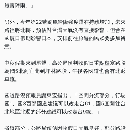
短暫陣雨。」
另外，今年第22號颱風哈隆強度還在持續增加，未來
路徑將北轉，預估對台灣天氣沒有直接影響，但會在
國慶日假期影響日本，安排前往旅遊的民眾要多加留
意。
中秋假期來到尾聲，高公局預判收假日重點壅塞路段
為國5北向宜蘭到坪林路段，午後各國道也會有北返
車流。
國道路況預報員謝東宏指出，「空間分流部分，行駛
國1、國3西部國道建議可以改走台61，國5宜蘭往台
北地區北返的部分建議可以改走台9線。」
省道部分，公路局預估因收假日天氣良好，部分路段