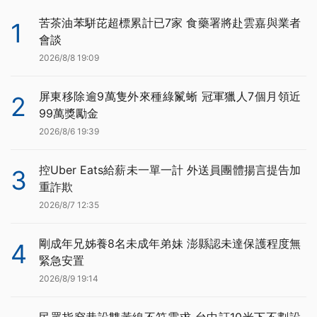
苦茶油苯駢芘超標累計已7家 食藥署將赴雲嘉與業者
1
會談
2026/8/8 19:09
屏東移除逾9萬隻外來種綠鬣蜥 冠軍獵人7個月領近
2
99萬獎勵金
2026/8/6 19:39
控Uber Eats給薪未一單一計 外送員團體揚言提告加
3
重詐欺
2026/8/7 12:35
剛成年兄姊養8名未成年弟妹 澎縣認未達保護程度無
4
緊急安置
2026/8/9 19:14
民眾指窄巷設雙黃線不符需求 台中訂10米下不劃設