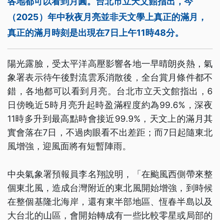
各地都可以看到月圓。台北市立天文館指出，今
（2025）年中秋夜月亮並非天文學上真正的滿月，
真正的滿月時刻是出現在7日上午11時48分。
陽光露臉，受太平洋高壓影響各地一早晴朗炎熱，氣
象署表示待午後對流雲系消散後，全台賞月條件都不
錯，各地都可以看到月亮。台北市立天文館指出，6
日傍晚近5時月亮升起時盈滿程度約為99.6%，深夜
11時多升到最高點時會接近99.9%，天文上的滿月其
實會落在7日，不過肉眼看不出差距；而7日起隨東北
風增強，迎風面將有短暫陣雨。
中央氣象署預報員李名翔說明，「在颱風西側帶來整
個東北風，造成台灣附近的東北風開始增強，到時候
在整個基隆北海岸，還有東半部地區、恆春半島以及
大台北的山區，會開始轉成有一些比較零星或局部的