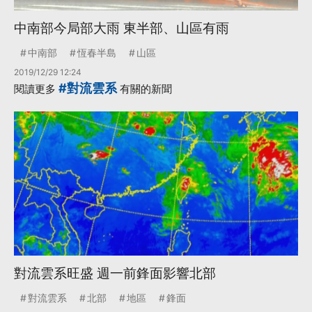
中南部今局部大雨 東半部、山區有雨
中南部
恆春半島
山區
2019/12/29 12:24
#對流雲系
閱讀更多
有關的新聞
對流雲系旺盛 週一前鋒面影響北部
對流雲系
北部
地區
鋒面