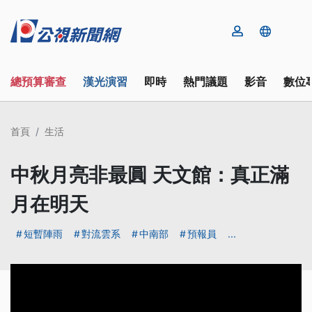
總預算審查
漢光演習
即時
熱門議題
影音
數位
首頁
生活
中秋月亮非最圓 天文館：真正滿
月在明天
短暫陣雨
對流雲系
中南部
預報員
...