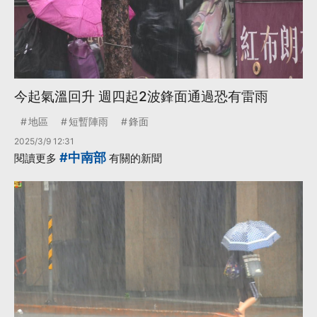
今起氣溫回升 週四起2波鋒面通過恐有雷雨
地區
短暫陣雨
鋒面
2025/3/9 12:31
#中南部
閱讀更多
有關的新聞