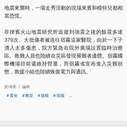
地震來襲時，一場走秀活動的現場來賓和模特兒都相
當恐慌。
菲律賓火山地震研究所追蹤到強震之後的餘震多達
379次。大批傷者被送往宿霧這家醫院，由於一下子
湧入太多傷患，院方緊急在院外廣場設置臨時治療
區。救難人員也陸續在災區發現罹難者遺體。宿霧國
際機場目前還維持營運，而宿霧省宣布進入災難狀
態，救援小組也陸續恢復電力與通訊。
黃瑀喬
/
編輯
震央
教堂
規模
現場
...