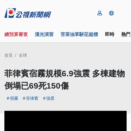
總預算審查
漢光演習
苦茶油苯駢芘超標
即時
熱門
首頁
全球
菲律賓宿霧規模6.9強震 多棟建物
倒塌已69死150傷
宿霧
菲律賓
強震