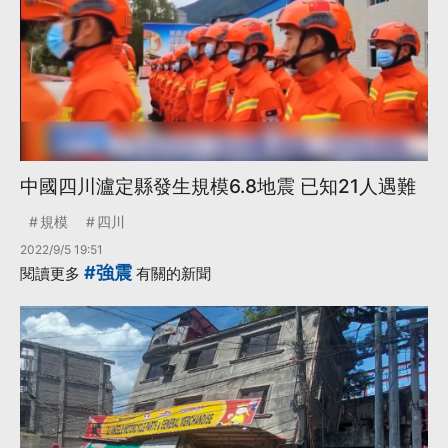
中國四川瀘定縣發生規模6.8地震 已知21人遇難
規模
四川
2022/9/5 19:51
#強震
閱讀更多
有關的新聞