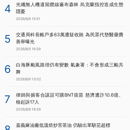
光纖無人機遺留纜線遍布森林 烏克蘭指控造成生態
4
隱憂
2026/8/6 15:51
交通局科長帳戶多63萬遭疑收賄 為民眾代墊醫藥費
5
善舉曝光
2026/8/5 19:39
白海豚颱風路徑仍有變數 氣象署：不會形成三颱共
6
舞
2026/8/6 13:02
律師與掮客合謀誆可購BNT疫苗 慈濟遭詐10.6億、
7
檢起訴17人
2026/8/6 19:39
嘉義麻油廠低溫焙炒苦茶油 仍驗出苯駢芘超標
8