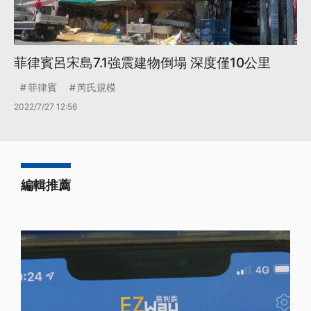
菲律賓呂宋島7.1強震建物倒塌 深度僅10公里
菲律賓
芮氏規模
2022/7/27 12:56
編輯推薦