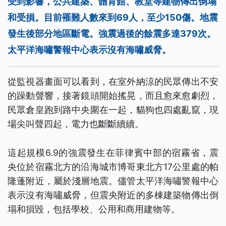
受到影響，公共建築、體育館、教堂等建物傳出倒塌
和受損。目前罹難人數來到69人，至少150傷。地震
發生後部分地區斷電。強震過後的餘震多達379次。
太平洋海嘯警報中心表示沒有海嘯威脅。
從監視器畫面可以看到，在室外納涼的民眾傳出不安
的躁動聲響，接著鏡頭開始搖晃，而且愈來愈劇烈，
民眾倉皇跑到路中央圍在一起，貓狗也四處亂竄，現
場尖叫聲四起，電力也斷斷續續。
這起規模6.9的強震發生在菲律賓中部的宿霧省，震
央位於宿霧北方的沿海城市博哥東北方17公里處的帕
隆蓬附近，屬於淺層地震。儘管太平洋海嘯警報中心
表示沒有海嘯威脅，但震央附近的多棟建築物傳出倒
塌和損毀，包括學校、公用和商用建物等。