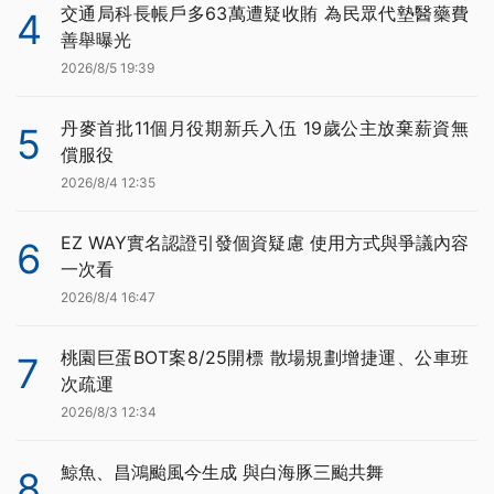
交通局科長帳戶多63萬遭疑收賄 為民眾代墊醫藥費
4
善舉曝光
2026/8/5 19:39
丹麥首批11個月役期新兵入伍 19歲公主放棄薪資無
5
償服役
2026/8/4 12:35
EZ WAY實名認證引發個資疑慮 使用方式與爭議內容
6
一次看
2026/8/4 16:47
桃園巨蛋BOT案8/25開標 散場規劃增捷運、公車班
7
次疏運
2026/8/3 12:34
鯨魚、昌鴻颱風今生成 與白海豚三颱共舞
8