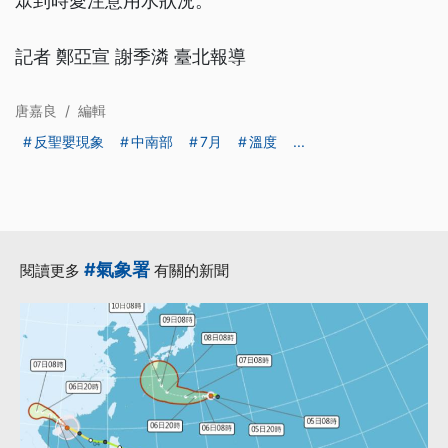
眾到時愛注意用水狀況。
記者 鄭亞宣 謝季潾 臺北報導
唐嘉良
/
編輯
反聖嬰現象
中南部
7月
溫度
...
#氣象署
閱讀更多
有關的新聞