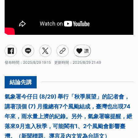
讚
發布時間：
2025/8/29 19:15
更新時間：
2025/8/29 21:49
氣象署今仔日 (8/29) 舉行「秋季展望」的記者會，
講著頂個 (7) 月攏總有7个風颱結成，臺灣也出現74
年來，雨水量上濟的紀錄。另外，氣象署嘛提醒，紲
落來9月進入秋季，可能閣有1、2个風颱會影響臺
灣。（新聞標題、導言及內文皆為台語文）