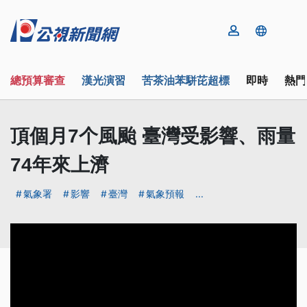
總預算審查
漢光演習
苦茶油苯駢芘超標
即時
熱門
頂個月7个風颱 臺灣受影響、雨量
74年來上濟
氣象署
影響
臺灣
氣象預報
...