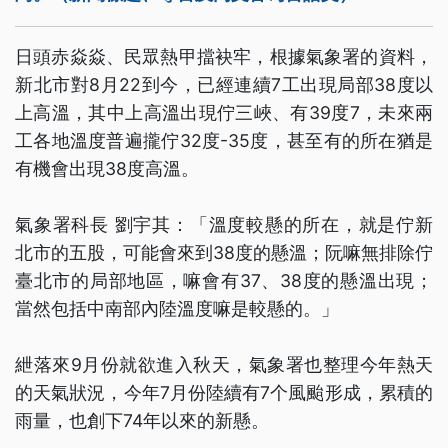
日頭赤焱焱、民眾熱甲擋袂牢，根據氣象署的資料，
新北市對8月22到今，已經連續7工出現局部38度以
上高溫，其中上高溫出現佇三峽、有39度7，未來兩
工各地溫度普遍攏佇32度-35度，甚至有的所在猶是
有機會出現38度高溫。
氣象署科長 劉宇其：「溫度較懸的所在，就是佇新
北市的五股，可能會來到38度的懸溫；阮嘛無排除佇
臺北市的局部地區，嘛會有37、38度的懸溫出現；
當然包括中南部內陸溫度嘛是較懸的。」
紲落來9月份就欲進入秋天，氣象署也整理今年熱天
的天氣狀況，今年7月份陸續有7个風颱形成，累積的
雨量，也創下74年以來的新懸。