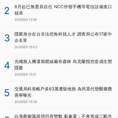
8月起已無委員在任 NCC停發手機等電信設備進口
2
核准
2026/8/6 12:58
隱匿身分在台非法挖角科技人才 調查局公布17家中
3
企名單
2026/8/5 16:03
光纖無人機遺留纜線遍布森林 烏克蘭指控造成生態
4
隱憂
2026/8/6 15:51
交通局科長帳戶多63萬遭疑收賄 為民眾代墊醫藥費
5
善舉曝光
2026/8/5 19:39
白海豚颱風路徑仍有變數 氣象署：不會形成三颱共