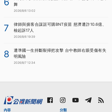
6
舞
2026/8/6 13:02
律師與掮客合謀誆可購BNT疫苗 慈濟遭詐10.6億、
7
檢起訴17人
2026/8/6 19:39
遭準國一生持斷裂掃把攻擊 台中教師右眼受傷有失
8
明風險
2026/8/7 12:34
內容
分類