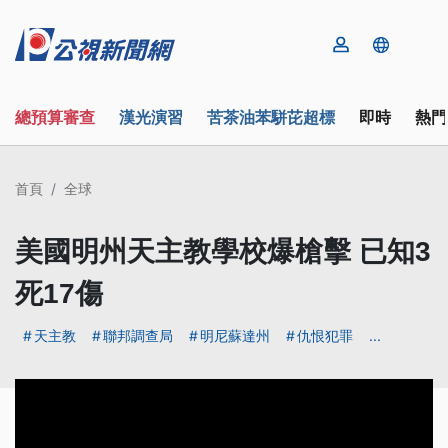
總預算審查
漢光演習
苦茶油苯駢芘超標
即時
熱門
首頁
全球
美國明州天主教學校爆槍擊 已知3
死17傷
天主教
聯邦調查局
明尼蘇達州
仇恨犯罪
...