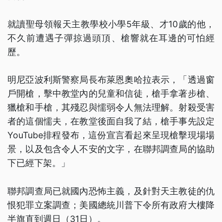
就讀聖母領報天主教學校小學5年級、才10歲的他，
不久前遭遇子彈掠過頭頂、槍響就在耳邊的可怕經
歷。
明尼亞波利斯警察局長布萊恩奧哈拉表示，「透過窗
戶開槍，擊中教堂內的兒童和信徒，槍手拿著步槍、
獵槍和手槍，其殘忍與懦弱令人無法理解。射殺受害
者的這個懦夫，在教堂後面自我了結，槍手事先設定
YouTube排程發布，這份宣言看起來呈現槍擊現場場
景，以及包含令人不安的文字，在聯邦調查局的協助
下已經下架。」
聯邦調查局已就國內恐怖主義，及針對天主教徒的仇
恨犯罪立案調查；美國總統川普下令所有政府大樓降
半旗直到週日（31日）。