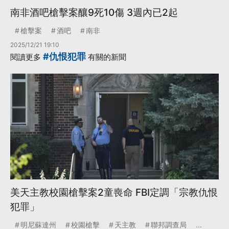
南非酒吧槍擊案釀9死10傷 3週內已2起
槍擊案
酒吧
南非
2025/12/21 19:10
#仇恨犯罪
閱讀更多
有關的新聞
美天主教校園槍擊案2童喪命 FBI定調「宗教仇恨
犯罪」
明尼蘇達州
校園槍擊
天主教
聯邦調查局
...