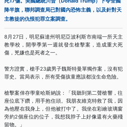
死17傷。美國總統川普（Donald Trump）下令全國
降半旗，聯邦調查局已對國內恐怖主義，以及針對天
主教徒的仇恨犯罪立案調查。
8月27日，明尼蘇達州明尼亞波利斯市南端一所天主
教學校，開學季第一週就發生槍擊案，造成重大死
傷，兇嫌也是死者之一。
警方證實，槍手23歲男子魏斯特曼單獨作案，沒有犯
罪史。當局表示，所有受傷孩童應該都沒生命危險。
槍擊案倖存學童哈斯納說：「我聽到第二聲槍響，往
座位底下鑽，用手抱住頭。我朋友維克特救了我，因
為他壓在我身上，但他被打中了。我坐在彩繪玻璃窗
旁約2個座位的位子，我想我脖子上好像還有火藥殘
留物。」