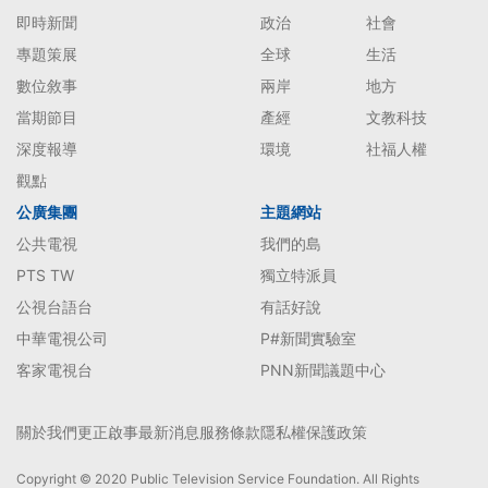
即時新聞
政治
社會
專題策展
全球
生活
數位敘事
兩岸
地方
當期節目
產經
文教科技
深度報導
環境
社福人權
觀點
公廣集團
主題網站
公共電視
我們的島
PTS TW
獨立特派員
公視台語台
有話好說
中華電視公司
P#新聞實驗室
客家電視台
PNN新聞議題中心
關於我們
更正啟事
最新消息
服務條款
隱私權保護政策
Copyright © 2020 Public Television Service Foundation. All Rights