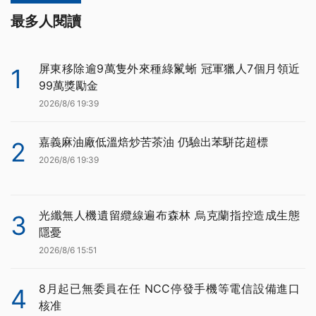
最多人閱讀
屏東移除逾9萬隻外來種綠鬣蜥 冠軍獵人7個月領近
1
99萬獎勵金
2026/8/6 19:39
嘉義麻油廠低溫焙炒苦茶油 仍驗出苯駢芘超標
2
2026/8/6 19:39
光纖無人機遺留纜線遍布森林 烏克蘭指控造成生態
3
隱憂
2026/8/6 15:51
8月起已無委員在任 NCC停發手機等電信設備進口
4
核准