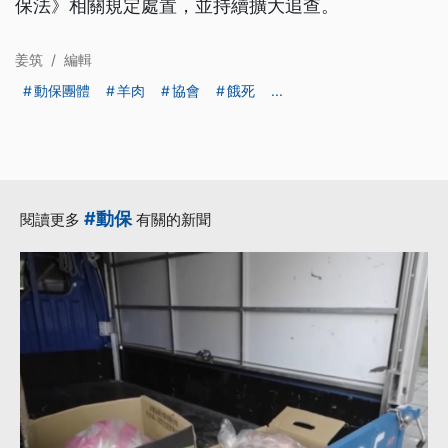
保法》相關規定處置，並持續擴大追查。
姜筑
/
編輯
動保團體
羊肉
協會
餓死
...
#動保
閱讀更多
有關的新聞