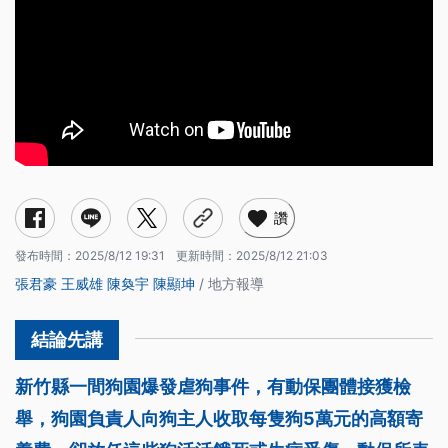
讚
發布時間：
2025/8/12 19:31
更新時間：
2025/8/12 21:03
張君豪
王威雄
陳奐宇
陳顯坤
/ 地方報導
新竹縣一間狗園爆發虐狗事件，有動保團體接獲檢
舉，狗園負責人向狗主人收取每隻狗5萬元的高額寄