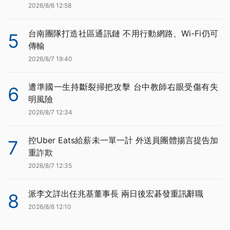
2026/8/6 12:58
台南團隊打造社區通訊鏈 不用行動網路、Wi-Fi仍可
5
傳輸
2026/8/7 19:40
遭準國一生持斷裂掃把攻擊 台中教師右眼受傷有失
6
明風險
2026/8/7 12:34
控Uber Eats給薪未一單一計 外送員團體揚言提告加
7
重詐欺
2026/8/7 12:35
派李文詳出任兆基董事長 兩日後宏碁發重訊辭職
8
2026/8/8 12:10