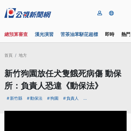
總預算審查
漢光演習
苦茶油苯駢芘超標
即時
熱門
首頁
地方
新竹狗園放任犬隻餓死病傷 動保
所：負責人恐違《動保法》
新竹縣
動保法
狗園
負責人
...