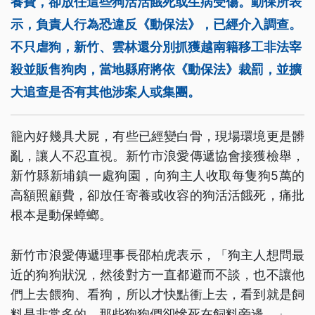
養費，卻放任這些狗活活餓死或生病受傷。動保所表
示，負責人行為恐違反《動保法》，已經介入調查。
不只虐狗，新竹、雲林還分別抓獲越南籍移工非法宰
殺並販售狗肉，當地縣府將依《動保法》裁罰，並擴
大追查是否有其他涉案人或集團。
籠內好幾具犬屍，有些已經變白骨，現場環境更是髒
亂，讓人不忍直視。新竹市浪愛傳遞協會接獲檢舉，
新竹縣新埔鎮一處狗園，向狗主人收取每隻狗5萬的
高額照顧費，卻放任寄養或收容的狗活活餓死，痛批
根本是動保蟑螂。
新竹市浪愛傳遞理事長邵柏虎表示，「狗主人想問最
近的狗狗狀況，然後對方一直都避而不談，也不讓他
們上去餵狗、看狗，所以才快點衝上去，看到就是飼
料是非常多的，那些狗狗們卻慘死在飼料旁邊。」