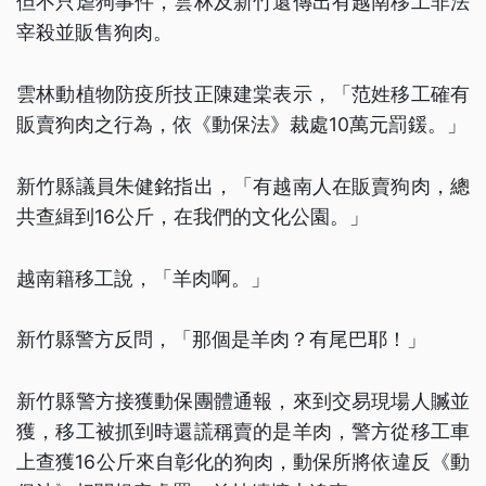
但不只虐狗事件，雲林及新竹還傳出有越南移工非法
宰殺並販售狗肉。
雲林動植物防疫所技正陳建棠表示，「范姓移工確有
販賣狗肉之行為，依《動保法》裁處10萬元罰鍰。」
新竹縣議員朱健銘指出，「有越南人在販賣狗肉，總
共查緝到16公斤，在我們的文化公園。」
越南籍移工說，「羊肉啊。」
新竹縣警方反問，「那個是羊肉？有尾巴耶！」
新竹縣警方接獲動保團體通報，來到交易現場人贓並
獲，移工被抓到時還謊稱賣的是羊肉，警方從移工車
上查獲16公斤來自彰化的狗肉，動保所將依違反《動