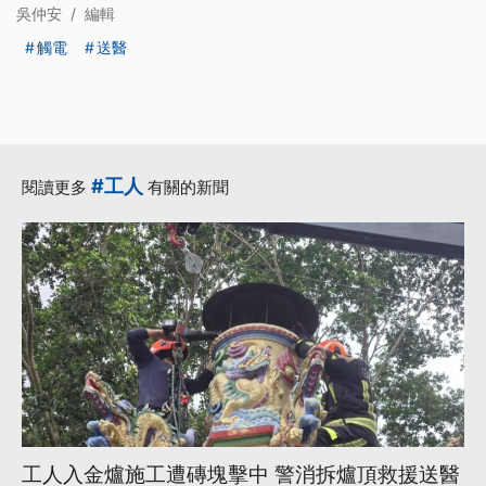
吳仲安
/
編輯
觸電
送醫
#工人
閱讀更多
有關的新聞
工人入金爐施工遭磚塊擊中 警消拆爐頂救援送醫