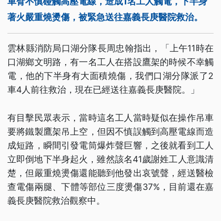
車臂不慎碰觸高壓電線，造成1名工人觸電，下半身
著火嚴重燒燙傷，被緊急送往嘉義長庚醫院救治。
雲林縣消防局口湖分隊長周忠翰指出，「上午11時在
口湖鄉文明路，有一名工人在搭設鷹架的時候不幸觸
電，他的下半身有大面積燒傷，我們口湖分隊派了2
車4人前往救治，現在已經送往嘉義長庚醫院。」
有目擊民眾表示，當時這名工人當時疑似在操作吊車
要將鐵製鷹架吊上空，但因不慎誤觸到高壓電線而造
成短路，瞬間引發電筒爆炸聲巨響，之後就看到工人
立即倒地下半身起火，雖然該名41歲謝姓工人意識清
楚，但嚴重燒燙傷還能聽到他發出哀號聲，經送醫檢
查電傷兩腿、下體等部位三度燙傷37%，目前還在嘉
義長庚醫院救治觀察中。