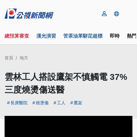
總預算審查
漢光演習
苦茶油苯駢芘超標
即時
熱門
首頁
地方
雲林工人搭設鷹架不慎觸電 37%
三度燒燙傷送醫
長庚醫院
燒燙傷
工人
鷹架