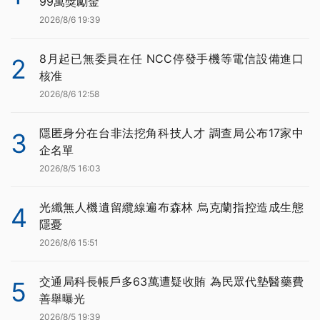
99萬獎勵金
2026/8/6 19:39
8月起已無委員在任 NCC停發手機等電信設備進口
2
核准
2026/8/6 12:58
隱匿身分在台非法挖角科技人才 調查局公布17家中
3
企名單
2026/8/5 16:03
光纖無人機遺留纜線遍布森林 烏克蘭指控造成生態
4
隱憂
2026/8/6 15:51
交通局科長帳戶多63萬遭疑收賄 為民眾代墊醫藥費
5
善舉曝光
2026/8/5 19:39