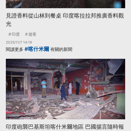
見證香料從山林到餐桌 印度喀拉拉邦推廣香料觀
光
印度
遊客
2025/11/7 14:19
#喀什米爾
閱讀更多
有關的新聞
印度砲襲巴基斯坦喀什米爾地區 巴國揚言隨時報