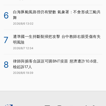
白海豚颱風路徑仍有變數 氣象署：不會形成三颱共
6
舞
2026/8/6 13:02
遭準國一生持斷裂掃把攻擊 台中教師右眼受傷有失
7
明風險
2026/8/7 12:34
律師與掮客合謀誆可購BNT疫苗 慈濟遭詐10.6億、
8
檢起訴17人
2026/8/6 19:39