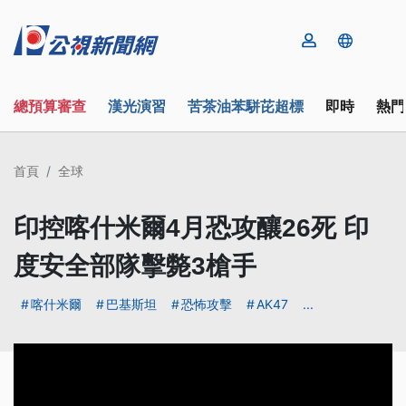
總預算審查
漢光演習
苦茶油苯駢芘超標
即時
熱門
首頁
全球
印控喀什米爾4月恐攻釀26死 印
度安全部隊擊斃3槍手
喀什米爾
巴基斯坦
恐怖攻擊
AK47
...