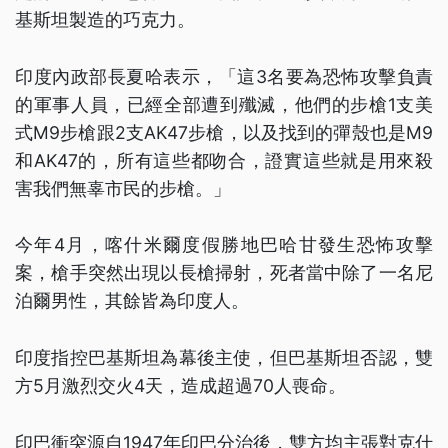
基斯坦製造的巧克力。
印度內政部長夏哈表示，「這3名要為恐怖攻擊負責
的軍事人員，已經全部遭到殲滅，他們的步槍1支美
式M9步槍跟2支AK47步槍，以及找到的彈殼也是M9
和AK47的，所有這些都吻合，證實這些就是用來殺
害我們無辜市民的步槍。」
今年4月，喀什米爾度假勝地巴哈甘發生恐怖攻擊
案，槍手突然出現以長槍掃射，死者當中除了一名尼
泊爾男性，其餘皆為印度人。
印度指控巴基斯坦為幕後主使，但巴基斯坦否認，雙
方5月激烈交火4天，造成超過70人喪命。
印巴衝突源自1947年印巴分治後，雙方均主張對克什