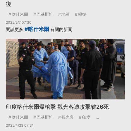
復
喀什米爾
巴基斯坦
地區
報復
2025/5/7 07:30
#喀什米爾
閱讀更多
有關的新聞
印度喀什米爾爆槍擊 觀光客遭攻擊釀26死
喀什米爾
巴基斯坦
觀光客
印度
...
2025/4/23 07:31