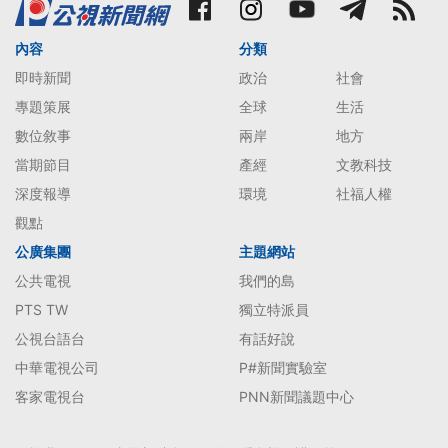
內容
分類
即時新聞
政治
社會
專題策展
全球
生活
數位敘事
兩岸
地方
當期節目
產經
文教科技
深度報導
環境
社福人權
觀點
公廣集團
主題網站
公共電視
我們的島
PTS TW
獨立特派員
公視台語台
有話好說
中華電視公司
P#新聞實驗室
客家電視台
PNN新聞議題中心