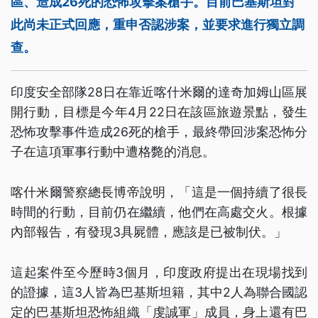
區、造成26死的恐怖攻擊案槍手。目前巴基斯坦對
此尚未正式回應，重申否認涉案，並要求進行獨立調
查。
印度安全部隊28日在靠近喀什米爾的達奇加姆山區展
開行動，目標是今年4月22日在該區旅遊景點，發生
恐怖攻擊事件造成26死的槍手，最終帶回涉案恐怖分
子在這項軍事行動中遭格斃的消息。
喀什米爾警察總長博帝說明，「這是一個持續了很長
時間的行動，目前仍在繼續，他們在高處交火。根據
內部報告，有發現3具屍體，應該是已被制伏。」
這起案件至今歷時3個月，印度政府提出在現場找到
的證據，這3人皆為巴基斯坦籍，其中2人為聯合國認
定的巴基斯坦恐怖組織「虔誠軍」成員，身上還有巴