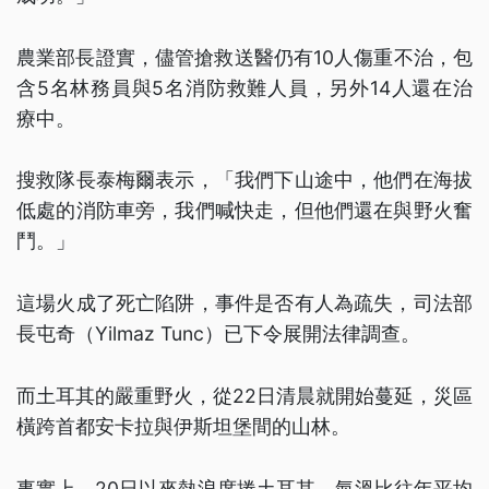
農業部長證實，儘管搶救送醫仍有10人傷重不治，包
含5名林務員與5名消防救難人員，另外14人還在治
療中。
搜救隊長泰梅爾表示，「我們下山途中，他們在海拔
低處的消防車旁，我們喊快走，但他們還在與野火奮
鬥。」
這場火成了死亡陷阱，事件是否有人為疏失，司法部
長屯奇（Yilmaz Tunc）已下令展開法律調查。
而土耳其的嚴重野火，從22日清晨就開始蔓延，災區
橫跨首都安卡拉與伊斯坦堡間的山林。
事實上，20日以來熱浪席捲土耳其，氣溫比往年平均