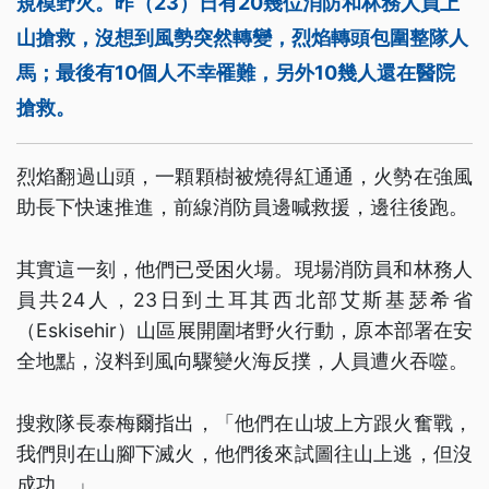
規模野火。昨（23）日有20幾位消防和林務人員上
山搶救，沒想到風勢突然轉變，烈焰轉頭包圍整隊人
馬；最後有10個人不幸罹難，另外10幾人還在醫院
搶救。
烈焰翻過山頭，一顆顆樹被燒得紅通通，火勢在強風
助長下快速推進，前線消防員邊喊救援，邊往後跑。
其實這一刻，他們已受困火場。現場消防員和林務人
員共24人，23日到土耳其西北部艾斯基瑟希省
（Eskisehir）山區展開圍堵野火行動，原本部署在安
全地點，沒料到風向驟變火海反撲，人員遭火吞噬。
搜救隊長泰梅爾指出，「他們在山坡上方跟火奮戰，
我們則在山腳下滅火，他們後來試圖往山上逃，但沒
成功。」