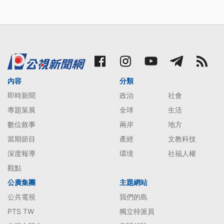
內容
分類
即時新聞
政治
社會
專題策展
全球
生活
數位敘事
兩岸
地方
當期節目
產經
文教科技
深度報導
環境
社福人權
觀點
公廣集團
主題網站
公共電視
我們的島
PTS TW
獨立特派員