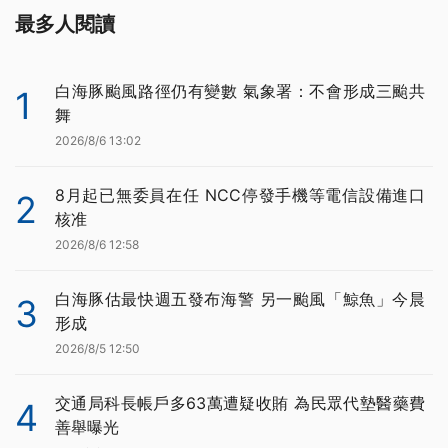
最多人閱讀
白海豚颱風路徑仍有變數 氣象署：不會形成三颱共
1
舞
2026/8/6 13:02
8月起已無委員在任 NCC停發手機等電信設備進口
2
核准
2026/8/6 12:58
白海豚估最快週五發布海警 另一颱風「鯨魚」今晨
3
形成
2026/8/5 12:50
交通局科長帳戶多63萬遭疑收賄 為民眾代墊醫藥費
4
善舉曝光