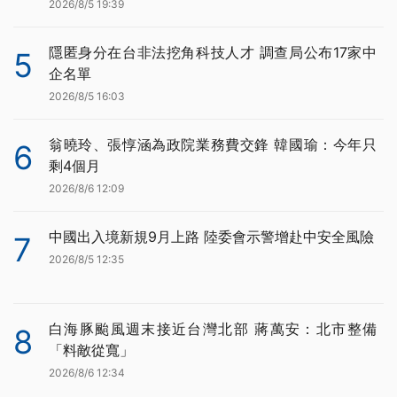
2026/8/5 19:39
隱匿身分在台非法挖角科技人才 調查局公布17家中
5
企名單
2026/8/5 16:03
翁曉玲、張惇涵為政院業務費交鋒 韓國瑜：今年只
6
剩4個月
2026/8/6 12:09
中國出入境新規9月上路 陸委會示警增赴中安全風險
7
2026/8/5 12:35
白海豚颱風週末接近台灣北部 蔣萬安：北市整備
8
「料敵從寬」
2026/8/6 12:34