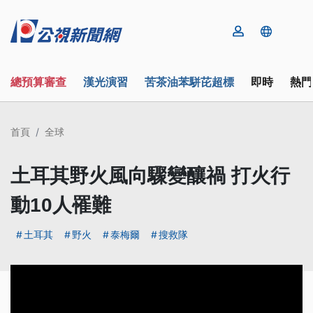
總預算審查
漢光演習
苦茶油苯駢芘超標
即時
熱門
首頁
全球
土耳其野火風向驟變釀禍 打火行
動10人罹難
土耳其
野火
泰梅爾
搜救隊