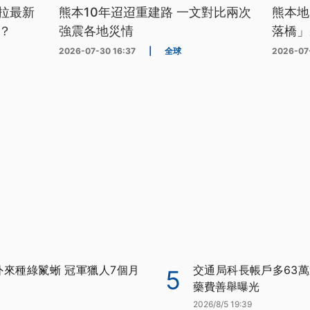
拉最新
熊本10年迢迢重建路 一文對比兩次
熊本地
？
強震各地災情
落橋」
2026-07-30 16:37
|
全球
2026-07
外來種綠鬣蜥 冠軍獵人7個月
交通局科長帳戶多63萬
5
藥費善舉曝光
2026/8/5 19:39