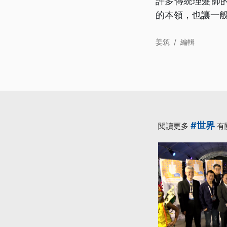
許多傳統理髮師
的本領，也讓一
姜筑
/
編輯
#世界
閱讀更多
有