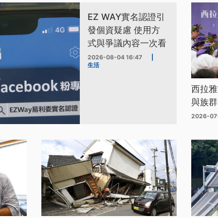
EZ WAY實名認證引
發個資疑慮 使用方
式與爭議內容一次看
2026-08-04 16:47
|
生活
西拉雅
與族群
2026-07