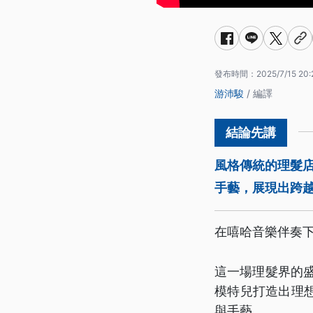
發布時間：
2025/7/15 20:
游沛駿
/ 編譯
風格傳統的理髮
手藝，展現出跨
在嘻哈音樂伴奏
這一場理髮界的盛
模特兒打造出理
與手藝。