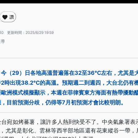
讚
30
更新時間：
2025/6/29 19:59
報導
今（29）日各地高溫普遍落在32至36℃左右，尤其是
2時出現38.2℃的高溫。預期週二到週四，大台北仍有
新歐洲模式模擬顯示，本週在菲律賓東方海面有熱帶擾動
應，目前預測分歧，仍得等7月初預測才會比較明朗。
全台宛如烤蕃薯，讓許多人熱到快受不了。中央氣象署表示
6℃，尤其是彰化、雲林等西半部地區還有花東縱谷一帶，