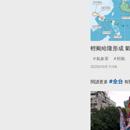
輕颱哈隆形成 
氣象署
輕颱
2025/10/5 11:06
#全台
閱讀更多
有