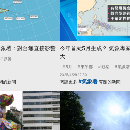
氣象署：對台無直接影響
今年首颱5月生成？ 氣象專
大
影響
5月
東半部
觀察
氣象署
2025/4/28 12:30
#氣象署
關的新聞
閱讀更多
有關的新聞