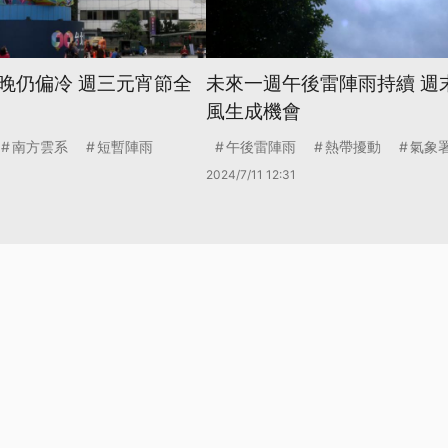
晚仍偏冷 週三元宵節全
未來一週午後雷陣雨持續 週
風生成機會
南方雲系
短暫陣雨
午後雷陣雨
熱帶擾動
氣象
2024/7/11 12:31