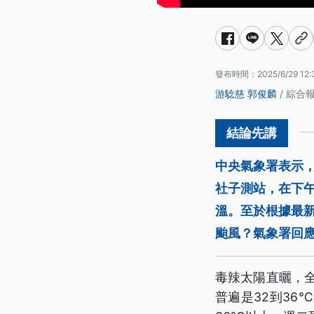
發布時間：
2025/6/29 12:
游騐慈
郭俊麟
/ 綜合
中央氣象署表示，
社子測站，在下午
溫。至於根據最
颱風？氣象署回
毒辣太陽直曬，
普遍是32到3