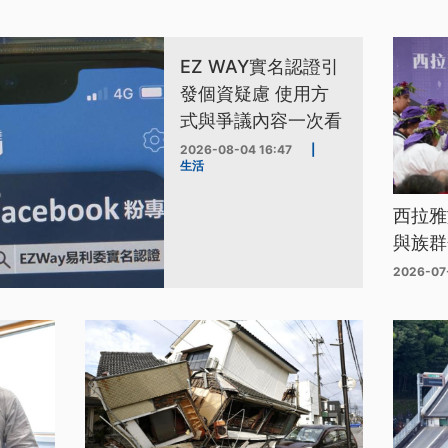
EZ WAY實名認證引
發個資疑慮 使用方
式與爭議內容一次看
2026-08-04 16:47
|
生活
西拉雅
與族群
2026-07