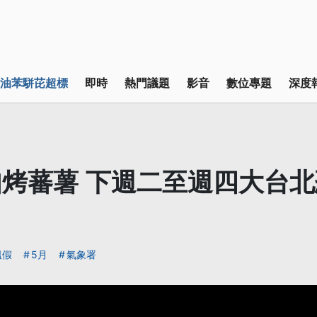
油苯駢芘超標
即時
熱門議題
影音
數位專題
深度
烤蕃薯 下週二至週四大台
溫假
5月
氣象署