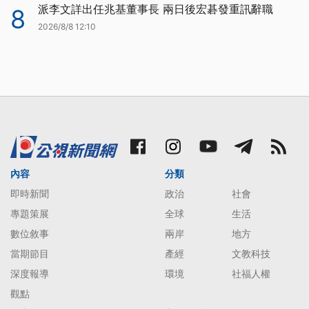
派李文詳出任兆基董事長 兩日後宏碁發重訊辭職
8
2026/8/8 12:10
內容
分類
即時新聞
政治
社會
專題策展
全球
生活
數位敘事
兩岸
地方
當期節目
產經
文教科技
深度報導
環境
社福人權
觀點