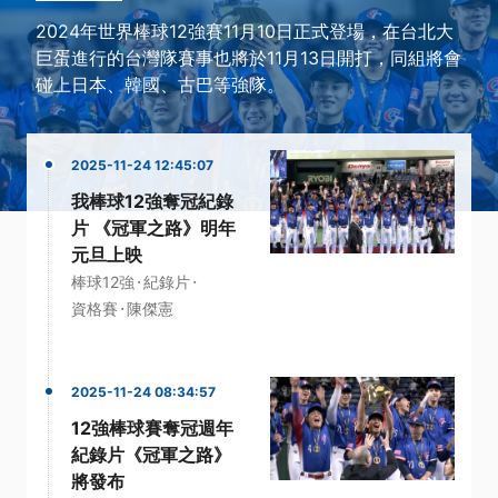
2024年世界棒球12強賽11月10日正式登場，在台北大
巨蛋進行的台灣隊賽事也將於11月13日開打，同組將會
碰上日本、韓國、古巴等強隊。
2025-11-24 12:45:07
我棒球12強奪冠紀錄
片 《冠軍之路》明年
元旦上映
·
·
棒球12強
紀錄片
·
資格賽
陳傑憲
2025-11-24 08:34:57
12強棒球賽奪冠週年
紀錄片《冠軍之路》
將發布