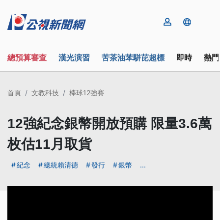
總預算審查
漢光演習
苦茶油苯駢芘超標
即時
熱門
首頁
文教科技
棒球12強賽
12強紀念銀幣開放預購 限量3.6萬
枚估11月取貨
紀念
總統賴清德
發行
銀幣
...