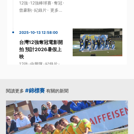
·
·
·
12強
12強棒球賽
奪冠
·
·
曾豪駒
紀錄片
更多...
2025-10-13 12:58:00
台灣12強奪冠電影開
拍 預計2026暑假上
映
·
·
·
12強
中華隊
紀錄片
·
·
電影
中華職棒
更多...
#錦標賽
閱讀更多
有關的新聞