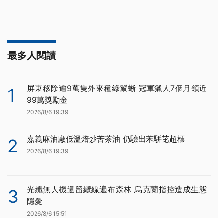
最多人閱讀
屏東移除逾9萬隻外來種綠鬣蜥 冠軍獵人7個月領近
1
99萬獎勵金
2026/8/6 19:39
嘉義麻油廠低溫焙炒苦茶油 仍驗出苯駢芘超標
2
2026/8/6 19:39
光纖無人機遺留纜線遍布森林 烏克蘭指控造成生態
3
隱憂
2026/8/6 15:51