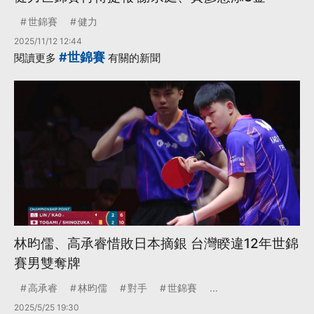
世錦賽
健力
2025/11/12 12:44
#世錦賽
閱讀更多
有關的新聞
林昀儒、高承睿惜敗日本摘銀 台灣睽違12年世錦
賽男雙奪牌
高承睿
林昀儒
對手
世錦賽
...
2025/5/25 19:30