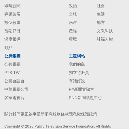
即時新聞
政治
社會
專題策展
全球
生活
數位敘事
兩岸
地方
當期節目
產經
文教科技
深度報導
環境
社福人權
觀點
公廣集團
主題網站
公共電視
我們的島
PTS TW
獨立特派員
公視台語台
有話好說
中華電視公司
P#新聞實驗室
客家電視台
PNN新聞議題中心
關於我們
更正啟事
最新消息
服務條款
隱私權保護政策
Copyright © 2020 Public Television Service Foundation. All Rights