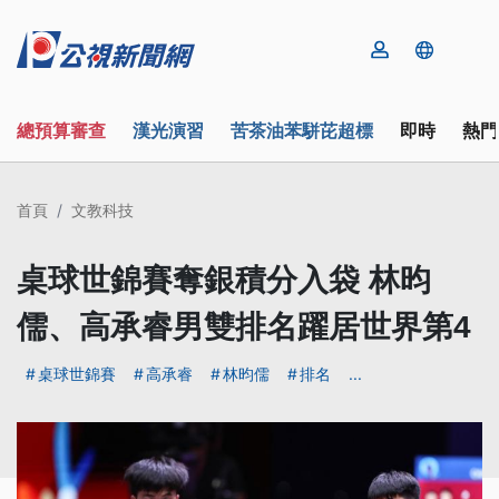
總預算審查
漢光演習
苦茶油苯駢芘超標
即時
熱門
首頁
文教科技
桌球世錦賽奪銀積分入袋 林昀
儒、高承睿男雙排名躍居世界第4
桌球世錦賽
高承睿
林昀儒
排名
...