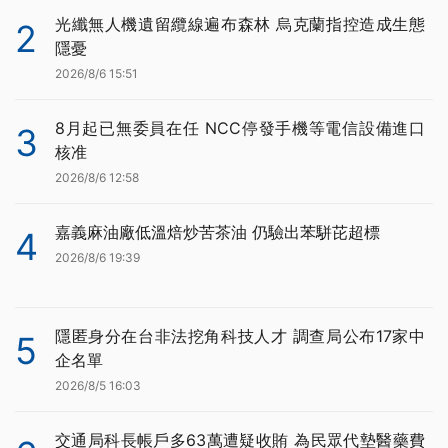
光纖無人機遺留纜線遍布森林 烏克蘭指控造成生態
2
隱憂
2026/8/6 15:51
8月起已無委員在任 NCC停發手機等電信設備進口
3
核准
2026/8/6 12:58
嘉義麻油廠低溫焙炒苦茶油 仍驗出苯駢芘超標
4
2026/8/6 19:39
隱匿身分在台非法挖角科技人才 調查局公布17家中
5
企名單
2026/8/5 16:03
交通局科長帳戶多63萬遭疑收賄 為民眾代墊醫藥費