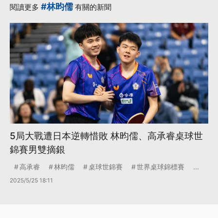
#林昀儒
閱讀更多
有關的新聞
5局大戰遭日本逆轉惜敗 林昀儒、高承睿桌球世
錦賽男雙摘銀
高承睿
林昀儒
桌球世錦賽
世界桌球錦標賽
...
2025/5/25 18:11