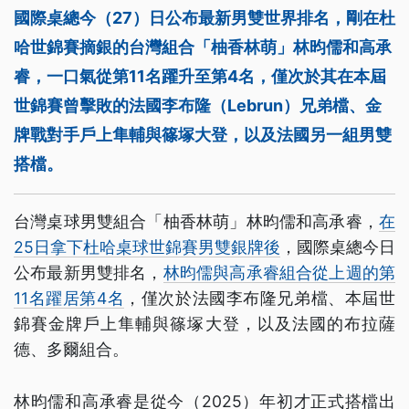
國際桌總今（27）日公布最新男雙世界排名，剛在杜
哈世錦賽摘銀的台灣組合「柚香林萌」林昀儒和高承
睿，一口氣從第11名躍升至第4名，僅次於其在本屆
世錦賽曾擊敗的法國李布隆（Lebrun）兄弟檔、金
牌戰對手戶上隼輔與篠塚大登，以及法國另一組男雙
搭檔。
台灣桌球男雙組合「柚香林萌」林昀儒和高承睿，
在
25日拿下杜哈桌球世錦賽男雙銀牌後
，國際桌總今日
公布最新男雙排名，
林昀儒與高承睿組合從上週的第
11名躍居第4名
，僅次於法國李布隆兄弟檔、本屆世
錦賽金牌戶上隼輔與篠塚大登，以及法國的布拉薩
德、多爾組合。
林昀儒和高承睿是從今（2025）年初才正式搭檔出