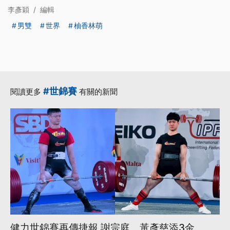
李彥穎
/
編輯
男雙
世界
柚香林萌
#世錦賽
閱讀更多
有關的新聞
健力世錦賽再傳捷報 謝宗庭、黃彥慈添3金