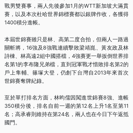
戰男雙賽事，兩人先後參加1月的WTT新加坡大滿貫
賽，以及本次杜哈世界錦標賽都以銀牌作收，各獲得
1400積分進帳。
本屆世錦賽雖只是林、高第二度合拍，但兩人一路過
關斬將，16強及8強戰連續擊敗梁靖崑、黃友政及林
詩棟、林高遠2組中國搭檔，4強賽更一舉扳倒世界排
名第1的李布隆兄弟檔，直到冠軍戰才惜敗排名第2的
戶上隼輔、篠塚大登，仍創下台灣自2013年來首次
世錦賽奪牌紀錄。
至於單打排名方面，林昀儒因闖進世錦賽8強、進帳
350積分後，排名自前一週的第12名上升1名至第11
名；高承睿則維持在第24名，兩人也在今日下午返抵
國門。