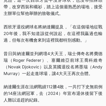
見證；這一次西班牙蠻牛沒穿球衣，也沒帶招牌頭
帶，改穿西裝和襯衫，踏上這個最熟悉的場地，接受
主辦單位幫他舉辦的致敬儀式。
西班牙退役網球名將納達爾提及，「在這個場地征戰
20年後，我不知道該從何說起，在這裡我贏過也輸
過，但每次有機會來到這裡我都特別感動。」
昔日與納達爾並列網壇4大天王，瑞士傳奇名將費德
瑞（Roger Federer）、塞爾維亞前球王喬科維奇
（Novak Djokovic）以及英國退役名將墨瑞（Andy
Murray）一起走進球場，讓4大天王再次合體。
納達爾生涯在法網戰績112勝4敗，一共打下史無前例
的14座法網冠軍，去（2024）年宣布退休後留下後
人難以追趕的紀錄。