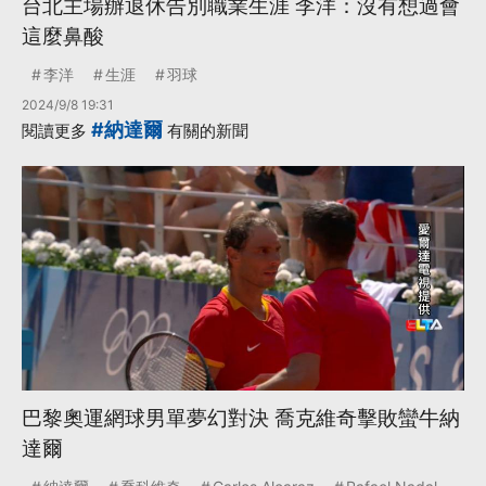
台北主場辦退休告別職業生涯 李洋：沒有想過會
這麼鼻酸
李洋
生涯
羽球
2024/9/8 19:31
#納達爾
閱讀更多
有關的新聞
巴黎奧運網球男單夢幻對決 喬克維奇擊敗蠻牛納
達爾