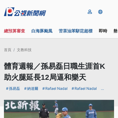
總預算審查
白海豚颱風
苦茶油苯駢芘超標
即時
熱
首頁
文教科技
體育週報／孫易磊日職生涯首K
助火腿延長12局逼和樂天
孫易磊
納達爾
Rafael Nadal
Rafael Nadal
...