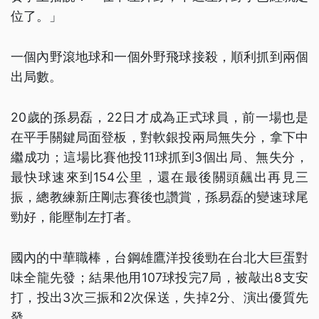
位了。」
一個內野滾地球和一個外野飛球接殺，順利抓到兩個
出局數。
20歲的孫易磊，22日才成為正式球員，前一場也是
在平手關鍵局面登板，對軟銀投兩局無失分，拿下中
繼成功；這場比賽他投11球抓到3個出局、無失分，
最快球速來到154公里，還在最後關頭飆出再見三
振，總教練新庄剛志賽後也讚賞，孫易磊的變速球尾
勁好，能壓制左打者。
國內的中華職棒，台鋼雄鷹洋投後勁在台北大巨蛋對
味全龍先發；結果他用107球投完7局，被敲出8支安
打，投出3次三振和2次保送，失掉2分、演出優質先
發。