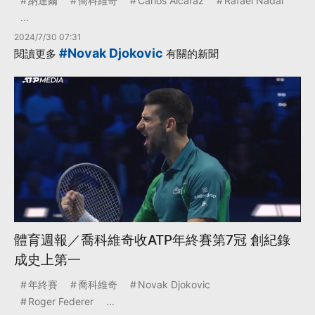
納達爾
喬科維奇
Carlos Alcaraz
Rafael Nadal
...
2024/7/30 07:31
#Novak Djokovic
閱讀更多
有關的新聞
體育週報／喬科維奇收ATP年終賽第7冠 創紀錄
成史上第一
年終賽
喬科維奇
Novak Djokovic
Roger Federer
...