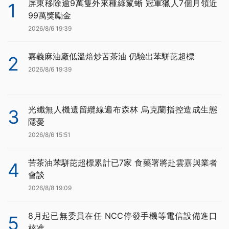
屏東移除逾9萬隻外來種綠鬣蜥 冠軍獵人7個月領近
1
99萬獎勵金
2026/8/6 19:39
嘉義麻油廠低溫焙炒苦茶油 仍驗出苯駢芘超標
2
2026/8/6 19:39
光纖無人機遺留纜線遍布森林 烏克蘭指控造成生態
3
隱憂
2026/8/6 15:51
苦茶油苯駢芘超標累計已7家 食藥署將赴雲嘉與業者
4
會談
2026/8/8 19:09
8月起已無委員在任 NCC停發手機等電信設備進口
5
核准