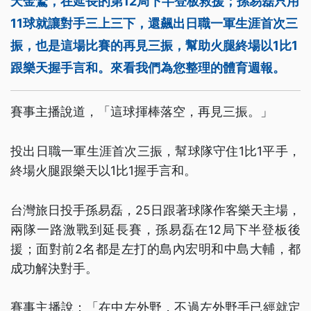
天金鷲，在延長的第12局下半登板救援；孫易磊只用
11球就讓對手三上三下，還飆出日職一軍生涯首次三
振，也是這場比賽的再見三振，幫助火腿終場以1比1
跟樂天握手言和。來看我們為您整理的體育週報。
賽事主播說道，「這球揮棒落空，再見三振。」
投出日職一軍生涯首次三振，幫球隊守住1比1平手，
終場火腿跟樂天以1比1握手言和。
台灣旅日投手孫易磊，25日跟著球隊作客樂天主場，
兩隊一路激戰到延長賽，孫易磊在12局下半登板後
援；面對前2名都是左打的島內宏明和中島大輔，都
成功解決對手。
賽事主播說：「在中左外野，不過左外野手已經就定