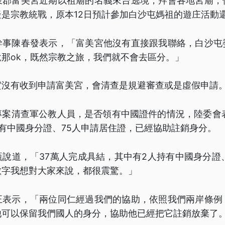
泉郡富美宮近期以祖廟的名義來台遶境，拜會各地宮廟，
是宗教統戰，原本12日預計參加白沙屯媽祖的遊庄活動
幹事陳春發表示，「富美宮他沒有直接跟我聯絡，白沙屯
那ok，既然宗教之旅，我們就不會去區分。」
實沒有收到申請富美宮，會清查是規避審查或是虛假申請
專案清查軍公教人員，是否領有中國證件的情況，陸委會表
有中國身分證、75人申請居住證，已經協助註銷身分。
說道，「37萬人完成具結，其中有2人持有中國身分證
數字我想對大家來說，都很震驚。」
正表示，「兩位同仁經過我們的協助，依照我們兩岸條例
他可以保留我們國人的身分，協助他已經把它註銷放棄了