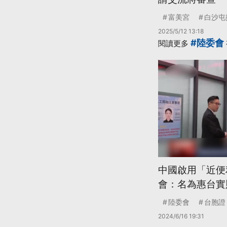
富美宮
白沙屯
2025/5/12 13:18
#陸委會
閱讀更多
中國啟用「近便
會：名為惠台實
陸委會
台胞證
2024/6/16 19:31