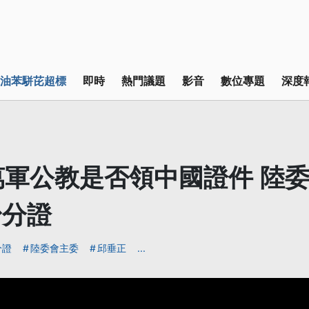
油苯駢芘超標
即時
熱門議題
影音
數位專題
深度
萬軍公教是否領中國證件 陸委
身分證
分證
陸委會主委
邱垂正
...