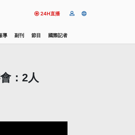
24H直播
報導
副刊
節目
國際記者
會：2人