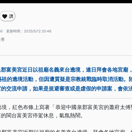
讚
50
更新時間：
2025/5/12 20:46
報導
泉郡富美宮近日以祖廟名義來台遶境，連日拜會各地宮廟
媽祖的遶境活動，但因遭質疑是宗教統戰臨時取消活動。
宮的交流申請，如果是規避審查或是虛假的申請案，會依
遶境，紅色布條上寫著「恭迎中國泉郡富美宮的蕭府太傅
莊的閩台富美宮停駕休息，氣氛熱鬧。