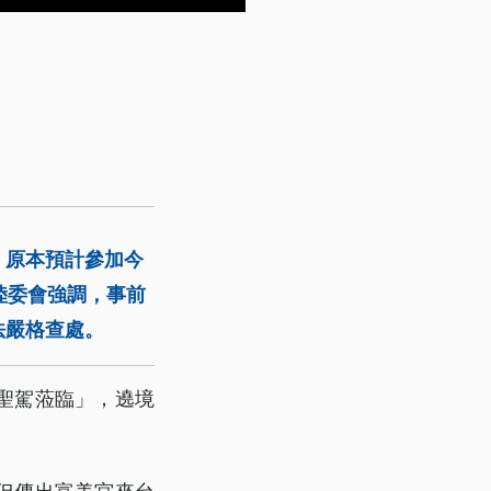
，原本預計參加今
陸委會強調，事前
法嚴格查處。
聖駕蒞臨」，遶境