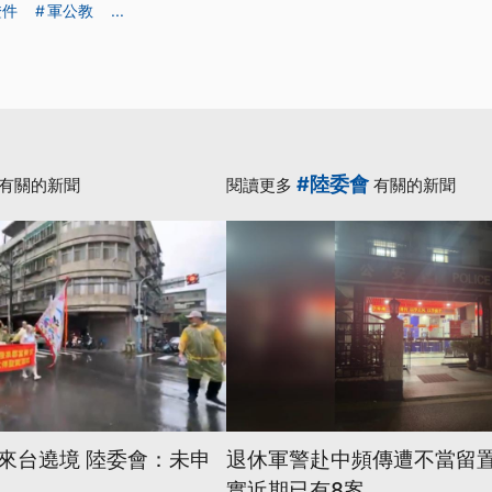
證件
軍公教
...
#陸委會
有關的新聞
閱讀更多
有關的新聞
來台遶境 陸委會：未申
退休軍警赴中頻傳遭不當留置
實近期已有8案