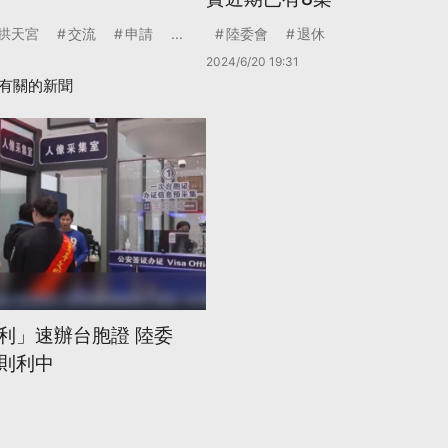
拱天宮
交流
申請
...
陸委會
退休
2024/6/20 19:31
有關的新聞
利」速辦台胞證 陸委
則利中