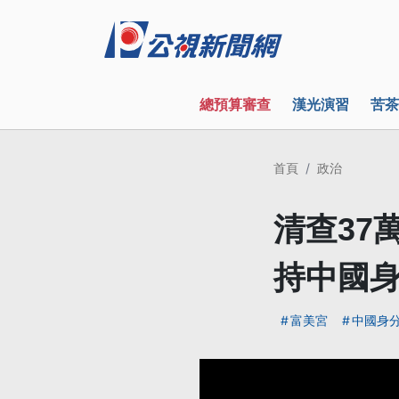
總預算審查
漢光演習
苦茶
首頁
政治
清查37
持中國
富美宮
中國身