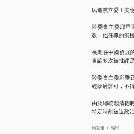
民進黨立委王美
陸委會主委邱垂
教，他任職的消
長期在中國發展
言論多次被批評
陸委會主委邱垂
經政府許可，不
由於總統賴清德將
特定時刻被迫政
楊宜珊
/
編輯