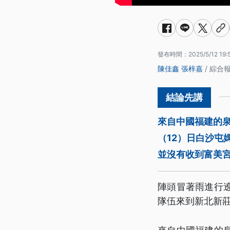
發布時間：
2025/5/12 19:
陳佳鑫
張梓嘉
/ 綜合
來自中國福建的
（12）日白沙屯
並沒有收到富美
陣頭冒著雨進行
隊伍來到新北新