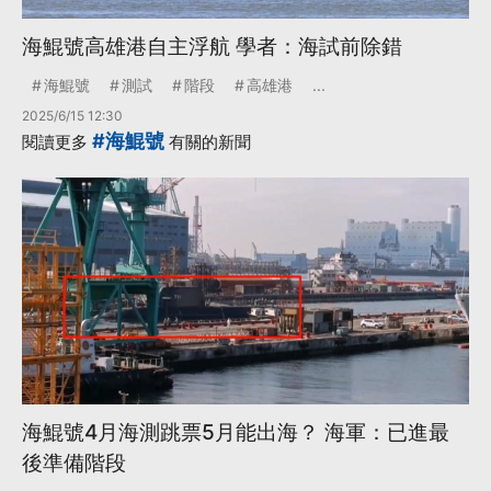
海鯤號高雄港自主浮航 學者：海試前除錯
海鯤號
測試
階段
高雄港
...
2025/6/15 12:30
#海鯤號
閱讀更多
有關的新聞
海鯤號4月海測跳票5月能出海？ 海軍：已進最
後準備階段