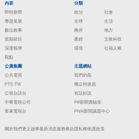
內容
分類
即時新聞
政治
社會
專題策展
全球
生活
數位敘事
兩岸
地方
當期節目
產經
文教科技
深度報導
環境
社福人權
觀點
公廣集團
主題網站
公共電視
我們的島
PTS TW
獨立特派員
公視台語台
有話好說
中華電視公司
P#新聞實驗室
客家電視台
PNN新聞議題中心
關於我們
更正啟事
最新消息
服務條款
隱私權保護政策