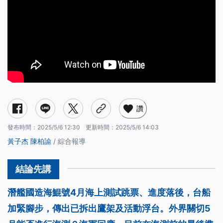
讚
發布時間：
2025/5/6 12:30
更新時間：
2025/5/6 14:03
黃子杰
陳柏諭
/ 綜合報導
潛艦國造海鯤號4月海上測試跳票、進度落後，台船
加緊腳步，傳出已拆出鷹架及活動浮台。外界關切5