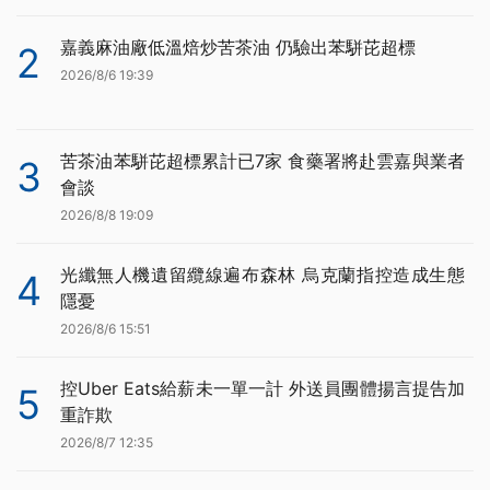
嘉義麻油廠低溫焙炒苦茶油 仍驗出苯駢芘超標
2
2026/8/6 19:39
苦茶油苯駢芘超標累計已7家 食藥署將赴雲嘉與業者
3
會談
2026/8/8 19:09
光纖無人機遺留纜線遍布森林 烏克蘭指控造成生態
4
隱憂
2026/8/6 15:51
控Uber Eats給薪未一單一計 外送員團體揚言提告加
5
重詐欺
2026/8/7 12:35