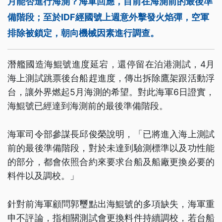
月能否進行海測？海軍回應，目前在海測前的最後準
備階段；至於IDF經國號上週意外擊發火焰彈，空軍
排除被鎖定，朝向機械因素進行調查。
潛艦國造海鯤號進度延宕，還停留在泊港測試，4月
海上測試跳票後台船趕進度，傳出拆除鷹架跟活動浮
台，讓外界燃起5月海測的希望。對此海軍6日證實，
海鯤號已經達到海測前的最後準備階段。
海軍司令部參謀長邱俊榮說明，「已將進入海上測試
前的最後準備階段，對於未達到驗測標準以及功性能
的部分，都會依照合約來要求台船及船廠更換必要的
料件以及調校。」
針對前海軍顧問郭璽點出海鯤號的多項缺失，海軍重
申不評論，指相關測試會更換料件持續調校，若台船