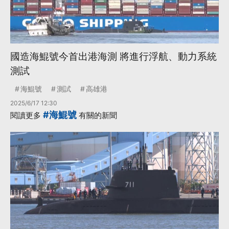
國造海鯤號今首出港海測 將進行浮航、動力系統
測試
海鯤號
測試
高雄港
2025/6/17 12:30
#海鯤號
閱讀更多
有關的新聞