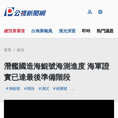
總預算審查
白海豚颱風
漢光演習
即時
熱門議題
首頁
政治
潛艦國造海鯤號海測進度 海軍證
實已達最後準備階段
海鯤號
階段
測試
經國號
...