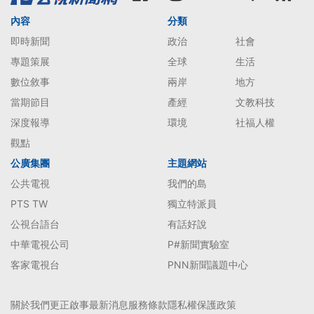
內容
分類
即時新聞
政治
社會
專題策展
全球
生活
數位敘事
兩岸
地方
當期節目
產經
文教科技
深度報導
環境
社福人權
觀點
公廣集團
主題網站
公共電視
我們的島
PTS TW
獨立特派員
公視台語台
有話好說
中華電視公司
P#新聞實驗室
客家電視台
PNN新聞議題中心
關於我們
更正啟事
最新消息
服務條款
隱私權保護政策