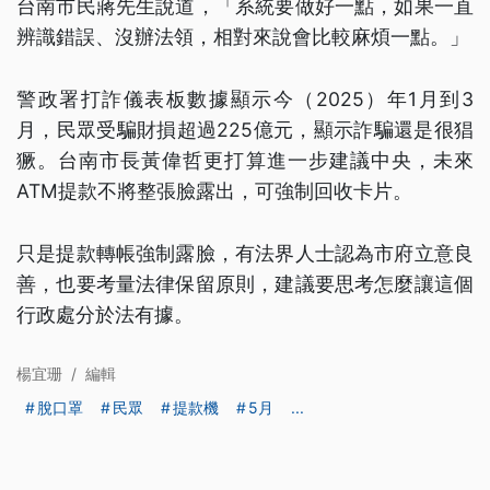
台南市民蔣先生說道，「系統要做好一點，如果一直
辨識錯誤、沒辦法領，相對來說會比較麻煩一點。」
警政署打詐儀表板數據顯示今（2025）年1月到3
月，民眾受騙財損超過225億元，顯示詐騙還是很猖
獗。台南市長黃偉哲更打算進一步建議中央，未來
ATM提款不將整張臉露出，可強制回收卡片。
只是提款轉帳強制露臉，有法界人士認為市府立意良
善，也要考量法律保留原則，建議要思考怎麼讓這個
行政處分於法有據。
楊宜珊
/
編輯
脫口罩
民眾
提款機
5月
...