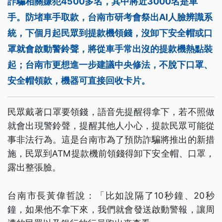
詐騙相關嫌犯4500多名，其中將近3000名是車
手。防堵車手取款，台南市研考會祭出AI人臉辨識系
統，下個月起民眾到提款機領錢，沒卸下安全帽或口
罩就會啟動警鈴聲，將從車手常出沒的提款機熱點裝
起；台南市更想進一步建議中央修法，不脫下口罩、
安全帽領款，機器可直接回收卡片。
民眾戴著口罩要領錢，語音先提醒得拿下，若不照做
就會出現警鈴聲，提醒其他人小心，提款民眾可能從
事非法行為。這是台南市為了預防詐騙將推出的新措
施，民眾到ATM提款機前領錢得卸下安全帽、口罩，
露出整張臉。
台南市長黃偉哲說：「比如說隔了10秒鐘、20秒
鐘，如果他不拿下來，我們就會發送啟動警報，讓周