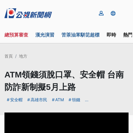
總預算審查
漢光演習
苦茶油苯駢芘超標
即時
熱門
首頁
地方
ATM領錢須脫口罩、安全帽 台南
防詐新制擬5月上路
安全帽
高雄市民
ATM
領錢
...