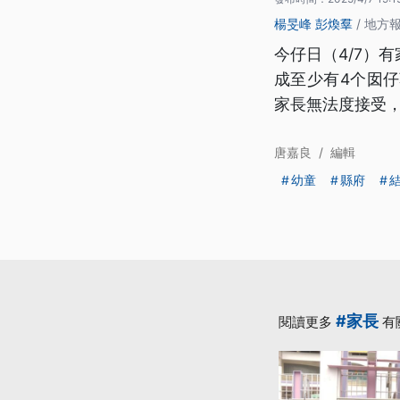
楊旻峰
彭煥羣
/ 地方
今仔日（4/7）
成至少有4个囡
家長無法度接受
唐嘉良
/
編輯
幼童
縣府
#家長
閱讀更多
有