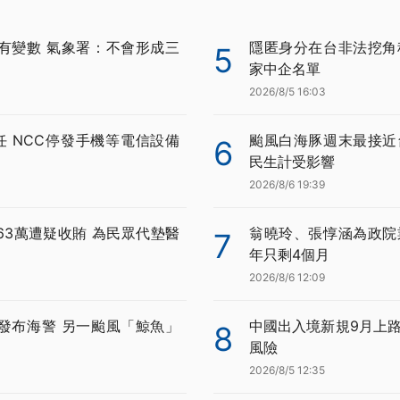
有變數 氣象署：不會形成三
隱匿身分在台非法挖角科
5
家中企名單
2026/8/5 16:03
任 NCC停發手機等電信設備
颱風白海豚週末最接近
6
民生計受影響
2026/8/6 19:39
63萬遭疑收賄 為民眾代墊醫
翁曉玲、張惇涵為政院
7
年只剩4個月
2026/8/6 12:09
發布海警 另一颱風「鯨魚」
中國出入境新規9月上路
8
風險
2026/8/5 12:35