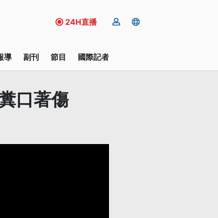
24H直播
報導
副刊
節目
國際記者
、糞口著傷