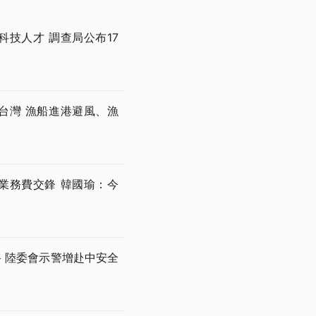
技人才 調查局公布17
台灣 漁船進港避風、漁
業務費交鋒 韓國瑜：今
 陸委會示警增赴中安全