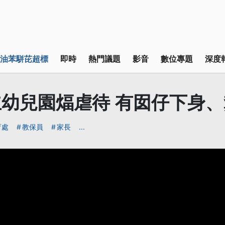
油苯駢芘超標
即時
熱門議題
影音
數位專題
深度
幼兒園煏虐待 有囡仔下身
育處
教保員
家長
...