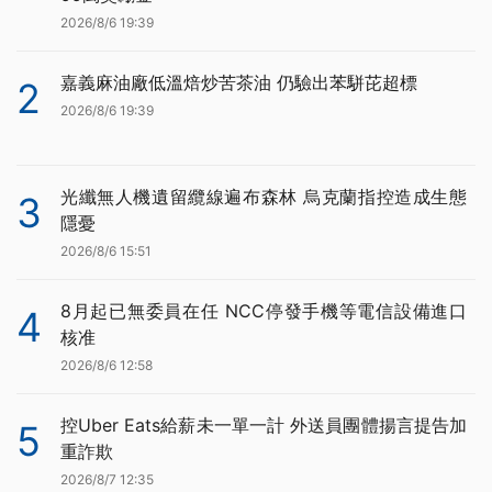
2026/8/6 19:39
嘉義麻油廠低溫焙炒苦茶油 仍驗出苯駢芘超標
2
2026/8/6 19:39
光纖無人機遺留纜線遍布森林 烏克蘭指控造成生態
3
隱憂
2026/8/6 15:51
8月起已無委員在任 NCC停發手機等電信設備進口
4
核准
2026/8/6 12:58
控Uber Eats給薪未一單一計 外送員團體揚言提告加
5
重詐欺
2026/8/7 12:35