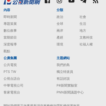
內容
分類
即時新聞
政治
社會
專題策展
全球
生活
數位敘事
兩岸
地方
當期節目
產經
文教科技
深度報導
環境
社福人權
觀點
公廣集團
主題網站
公共電視
我們的島
PTS TW
獨立特派員
公視台語台
有話好說
中華電視公司
P#新聞實驗室
客家電視台
PNN新聞議題中心
關於我們
更正啟事
最新消息
服務條款
隱私權保護政策