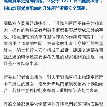
運輸貨車更是滿街跑。立委今（27）日召開記者會，
指出該類貨車配備的升降尾門潛藏安全隱憂。
國民黨立委羅廷瑋指出，「升降的尾門不僅是體積龐
大，操作的時候若有稍微不慎都很容易變成意外的事
故。物流運輸的貨車在整個卸貨的作業時間當中，可
能佔用了道路的空間，在狹窄的街道上穿梭可能對駕
駛人、騎士和行人安全構成了威脅，建議交通部在研
議法規的時候應該要參考先進的國家相關的法規，而
且是不可以做半套。」
藍委在記者會上播放一對夫妻騎機車撞上物流車尾門
不幸身亡的畫面，指出升降尾門被網友稱為行動斷頭
台，若發生意外輕則皮肉傷，重則頸部受創而喪命。
呼籲交通部應要求物流車的升降尾門必須同時安裝警