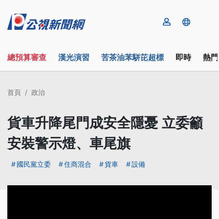
總預算審查
漢光演習
苦茶油苯駢芘超標
即時
熱門
首頁
政治
貨車升降尾門成安全隱憂 立委籲
安裝警示燈、車尾旗
國民黨立委
住商混合
貨車
設備