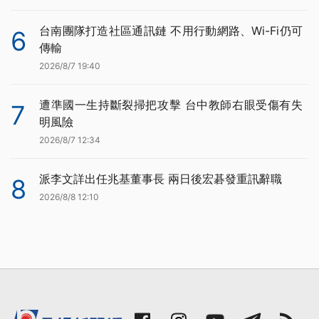
台南團隊打造社區通訊鏈 不用行動網路、Wi-Fi仍可
6
傳輸
2026/8/7 19:40
遭準國一生持斷裂掃把攻擊 台中教師右眼受傷有失
7
明風險
2026/8/7 12:34
派李文詳出任兆基董事長 兩日後宏碁發重訊辭職
8
2026/8/8 12:10