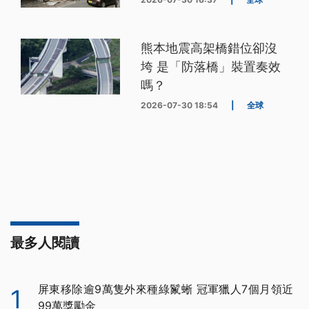
熊本地震高架橋錯位卻沒
垮 是「防落橋」裝置奏效
嗎？
2026-07-30 18:54
|
全球
最多人閱讀
屏東移除逾9萬隻外來種綠鬣蜥 冠軍獵人7個月領近
1
99萬獎勵金