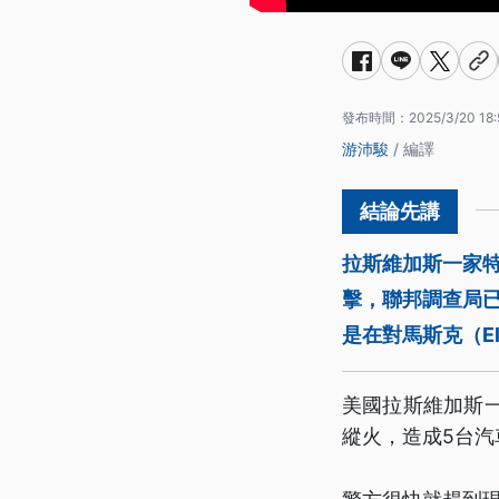
發布時間：
2025/3/20 18:
游沛駿
/ 編譯
拉斯維加斯一家特
擊，聯邦調查局
是在對馬斯克（E
美國拉斯維加斯
縱火，造成5台