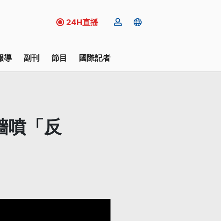
24H直播
報導
副刊
節目
國際記者
牆噴「反