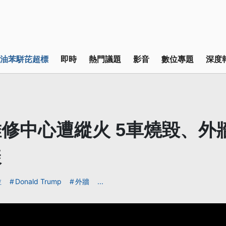
油苯駢芘超標
即時
熱門議題
影音
數位專題
深度
修中心遭縱火 5車燒毀、外
樣
拉
Donald Trump
外牆
...