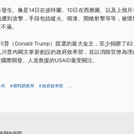
發生。像是14日在波特蘭、10日在西雅圖、以及上個
施遭到攻擊，手段包括縱火、噴漆、開槍射擊等等，被懷
達不滿。
川普（Donald Trump）競選的最大金主，至少捐贈了8
入川普內閣主掌新創設的政府效率部，並以消除官僚為理
國際開發、人道救援的USAID最受關注。
多州
聯邦調查局
政府效率部
...
有關的新聞