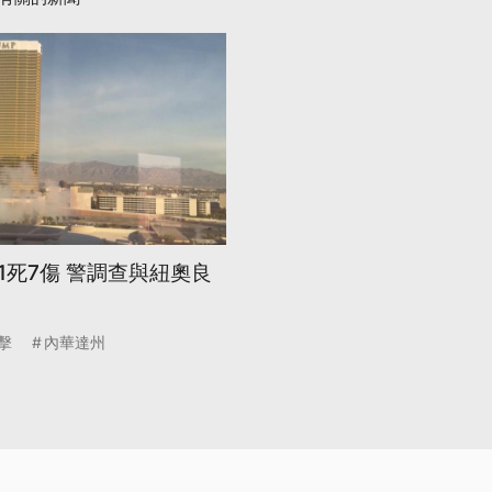
1死7傷 警調查與紐奧良
擊
內華達州