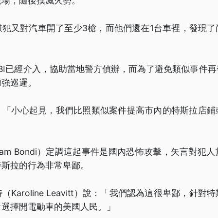
現場，隨後撲滅火勢。
嫌犯又對汽車開了至少3槍，而他們還在1台車裡，發現了
BI已經介入，協助當地警方偵辦，而為了避免類似事件
加強巡邏。
，「小心起見，我們比照類似案件提高市內的特斯拉店鋪
am Bondi）定調這起事件是國內恐怖攻擊，矢言對犯
特斯拉的行為非常卑鄙。
Karoline Leavitt）說：「我們認為這很卑鄙，針
對選擇開電動車的美國人民。」