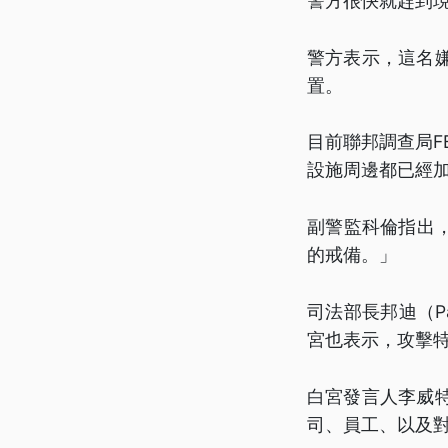
警方很快就趕到
警方表示，這名
置。
目前聯邦調查局F
設施周邊都已經
副警監科倫指出
的戒備。」
司法部長邦迪（P
宮也表示，攻擊
白宮發言人李威特（
司、員工、以及