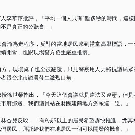
言人李華萍批評，「平均一個人只有1點多秒的時間，這樣
個不是真正的公聽會。」
只會淪為走程序，反對的當地居民來到禮堂高舉標語，一
繼續開會，也跟現場警方發生嚴重推擠。
前方，現場桌子也全被翻覆，只見警察用人力將抗議民眾
學者跟台北市議員發生激烈口角。
教授徐世榮指出，「今天這個會議就是違法又違憲，但是
在市府那邊、我們議員站在財團建商地方派系這一邊。」
林杏兒反駁，「有9成5以上的居民希望趕快推進，尤其
我們居民，拜託給我們在地居民一個可以開發的機會。」