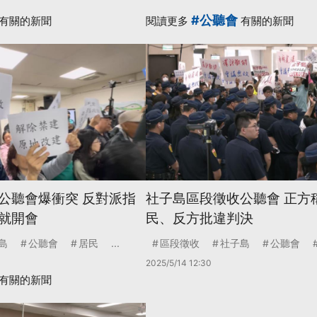
#公聽會
有關的新聞
閱讀更多
有關的新聞
公聽會爆衝突 反對派指
社子島區段徵收公聽會 正方
就開會
民、反方批違判決
島
公聽會
居民
...
區段徵收
社子島
公聽會
2025/5/14 12:30
有關的新聞