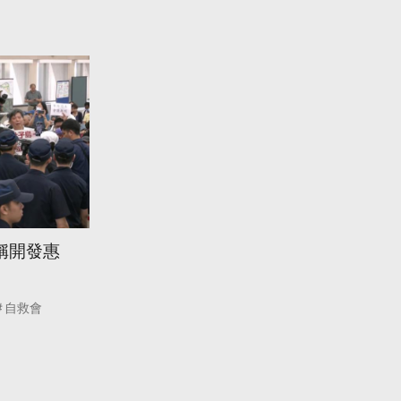
稱開發惠
自救會