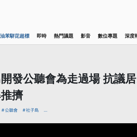
油苯駢芘超標
即時
熱門議題
影音
數位專題
深度
開發公聽會為走過場 抗議
爆推擠
公聽會
社子島
...