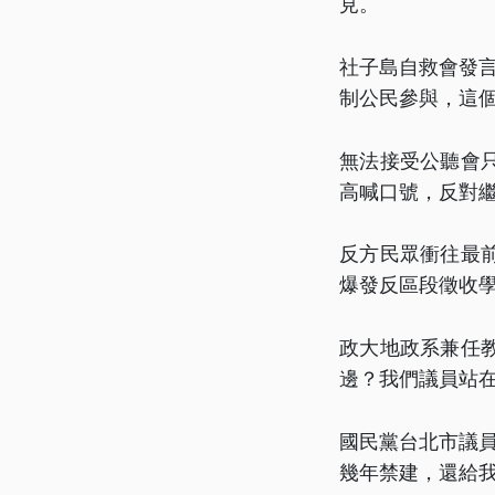
見。
社子島自救會發
制公民參與，這
無法接受公聽會
高喊口號，反對
反方民眾衝往最
爆發反區段徵收
政大地政系兼任
邊？我們議員站
國民黨台北市議員
幾年禁建，還給