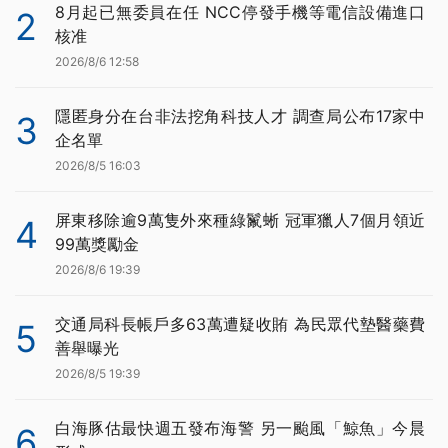
8月起已無委員在任 NCC停發手機等電信設備進口
2
核准
2026/8/6 12:58
隱匿身分在台非法挖角科技人才 調查局公布17家中
3
企名單
2026/8/5 16:03
屏東移除逾9萬隻外來種綠鬣蜥 冠軍獵人7個月領近
4
99萬獎勵金
2026/8/6 19:39
交通局科長帳戶多63萬遭疑收賄 為民眾代墊醫藥費
5
善舉曝光
2026/8/5 19:39
白海豚估最快週五發布海警 另一颱風「鯨魚」今晨
6