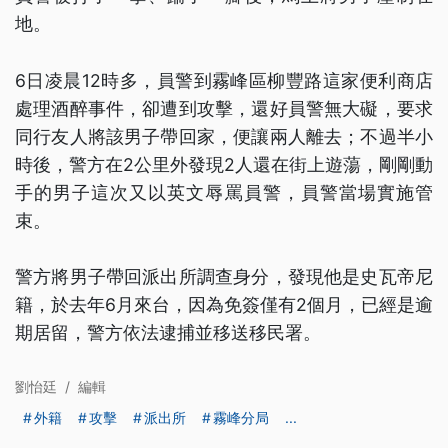
地。
6日凌晨12時多，員警到霧峰區柳豐路這家便利商店
處理酒醉事件，卻遭到攻擊，還好員警無大礙，要求
同行友人將該男子帶回家，便讓兩人離去；不過半小
時後，警方在2公里外發現2人還在街上遊蕩，剛剛動
手的男子這次又以英文辱罵員警，員警當場實施管
束。
警方將男子帶回派出所調查身分，發現他是史瓦帝尼
籍，於去年6月來台，因為免簽僅有2個月，已經是逾
期居留，警方依法逮捕並移送移民署。
劉怡廷
/
編輯
外籍
攻擊
派出所
霧峰分局
...