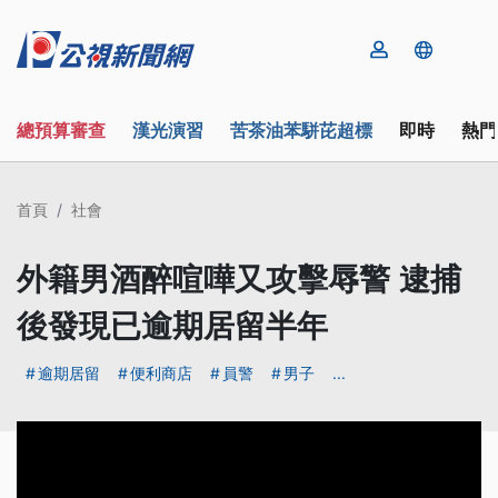
總預算審查
漢光演習
苦茶油苯駢芘超標
即時
熱門
首頁
社會
外籍男酒醉喧嘩又攻擊辱警 逮捕
後發現已逾期居留半年
逾期居留
便利商店
員警
男子
...