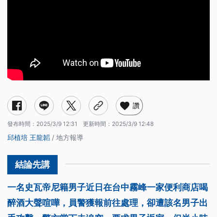
讚
發布時間：
2025/3/9 12:31
更新時間：
2025/3/9 12:48
邱植培
王龍韜
/ 地方報導
一名史瓦帝尼籍男子近日在台中霧峰一家便利商店喝
醉酒大聲喧嘩，員警獲報前往處理，卻遭該名男子出