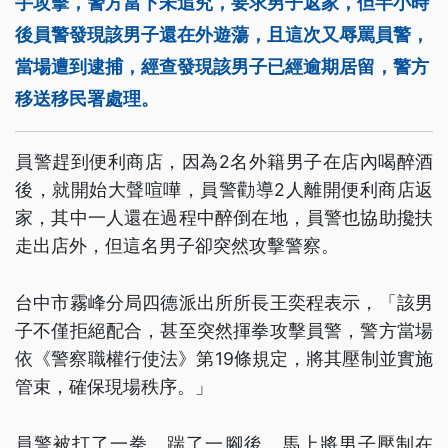
手攻擊，警方當下未追究，要求男子返家，但半小時
後員警發現該男子還在外遊蕩，且這次又辱罵員警，
當場遭到逮捕，經查發現該男子已經逾期居留，警方
移送移民署處理。
員警趕到便利商店，因為2名外籍男子在店內喝醉酒
後，就開始大聲喧嘩，員警勸導2人離開便利商店返
家，其中一人還在過程中醉倒在地，員警也協助攙扶
走出店外，但這名男子卻突然攻擊警察。
台中市霧峰分局四德派出所所長王奕程表示，「該男
子不僅拒絕配合，甚至突然揮拳攻擊員警，警方當場
依《警察職權行使法》第19條規定，將其壓制並實施
管束，確保現場秩序。」
員警被打了一拳、踹了一腳後，馬上將男子壓制在