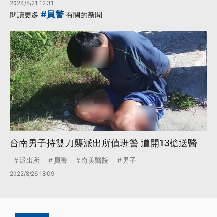
2024/5/21 12:31
#員警
閱讀更多
有關的新聞
台南男子持雙刀襲派出所值班警 遭開13槍送醫
派出所
員警
奇美醫院
男子
2022/8/26 18:09