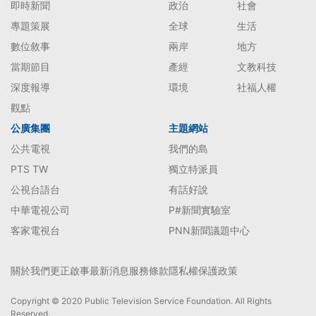
即時新聞
政治
社會
專題策展
全球
生活
數位敘事
兩岸
地方
當期節目
產經
文教科技
深度報導
環境
社福人權
觀點
公廣集團
主題網站
公共電視
我們的島
PTS TW
獨立特派員
公視台語台
有話好說
中華電視公司
P#新聞實驗室
客家電視台
PNN新聞議題中心
關於我們
更正啟事
最新消息
服務條款
隱私權保護政策
Copyright © 2020 Public Television Service Foundation. All Rights
Reserved.