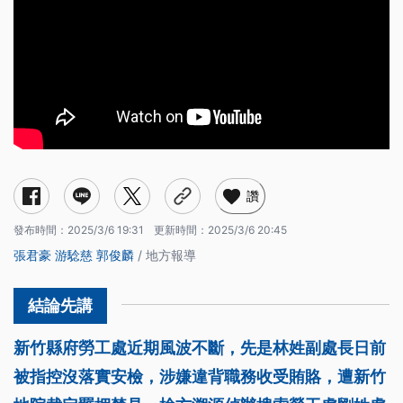
讚
發布時間：
2025/3/6 19:31
更新時間：
2025/3/6 20:45
張君豪
游騐慈
郭俊麟
/ 地方報導
新竹縣府勞工處近期風波不斷，先是林姓副處長日前
被指控沒落實安檢，涉嫌違背職務收受賄賂，遭新竹