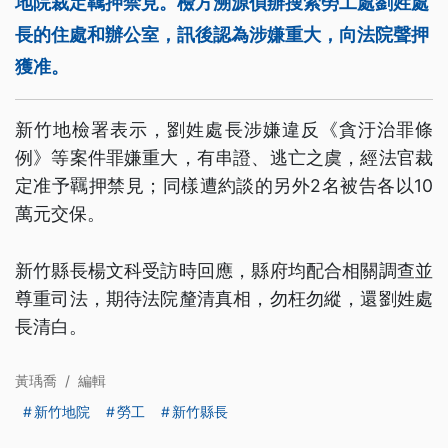
地院裁定羈押禁見。檢方溯源偵辦搜索勞工處劉姓處
長的住處和辦公室，訊後認為涉嫌重大，向法院聲押
獲准。
新竹地檢署表示，劉姓處長涉嫌違反《貪汙治罪條
例》等案件罪嫌重大，有串證、逃亡之虞，經法官裁
定准予羈押禁見；同樣遭約談的另外2名被告各以10
萬元交保。
新竹縣長楊文科受訪時回應，縣府均配合相關調查並
尊重司法，期待法院釐清真相，勿枉勿縱，還劉姓處
長清白。
黃瑀喬
/
編輯
新竹地院
勞工
新竹縣長