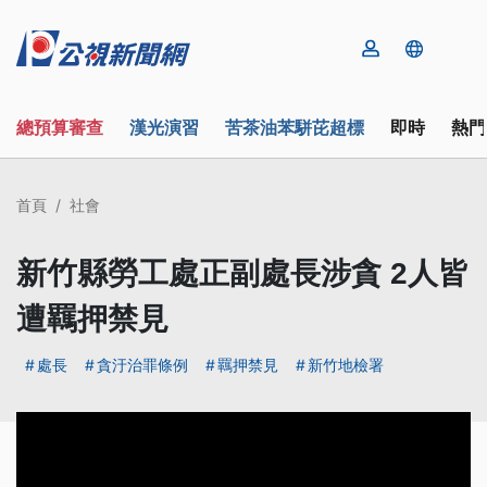
總預算審查
漢光演習
苦茶油苯駢芘超標
即時
熱門
首頁
社會
新竹縣勞工處正副處長涉貪 2人皆
遭羈押禁見
處長
貪汙治罪條例
羈押禁見
新竹地檢署