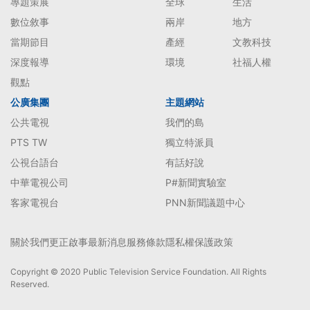
專題策展
全球
生活
數位敘事
兩岸
地方
當期節目
產經
文教科技
深度報導
環境
社福人權
觀點
公廣集團
主題網站
公共電視
我們的島
PTS TW
獨立特派員
公視台語台
有話好說
中華電視公司
P#新聞實驗室
客家電視台
PNN新聞議題中心
關於我們
更正啟事
最新消息
服務條款
隱私權保護政策
Copyright © 2020 Public Television Service Foundation. All Rights
Reserved.