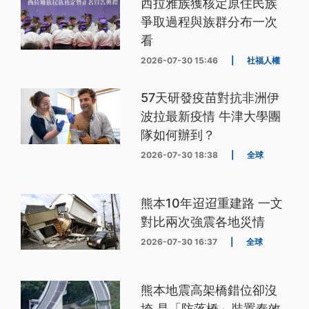
西拉雅族獲核定原住民族
爭取過程與族群分布一次
看
2026-07-30 15:46
|
社福人權
57天研發疫苗對抗非洲伊
波拉最新疫情 牛津大學團
隊如何辦到？
2026-07-30 18:38
|
全球
熊本10年迢迢重建路 一文
對比兩次強震各地災情
2026-07-30 16:37
|
全球
熊本地震高架橋錯位卻沒
垮 是「防落橋」裝置奏效