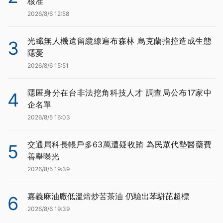
核准
2026/8/6 12:58
光纖無人機遺留纜線遍布森林 烏克蘭指控造成生態
3
隱憂
2026/8/6 15:51
隱匿身分在台非法挖角科技人才 調查局公布17家中
4
企名單
2026/8/5 16:03
交通局科長帳戶多63萬遭疑收賄 為民眾代墊醫藥費
5
善舉曝光
2026/8/5 19:39
嘉義麻油廠低溫焙炒苦茶油 仍驗出苯駢芘超標
6
2026/8/6 19:39