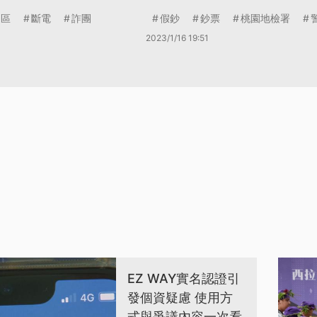
園區
斷電
詐團
假鈔
鈔票
桃園地檢署
2023/1/16 19:51
EZ WAY實名認證引
發個資疑慮 使用方
式與爭議內容一次看