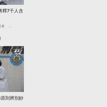
將釋7千人含
害者
...
聞
3原則辨別鈔