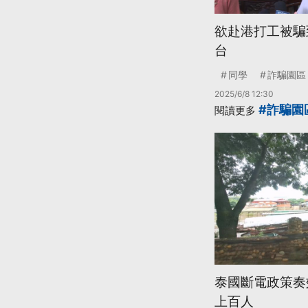
欲赴港打工被騙
台
同學
詐騙園區
2025/6/8 12:30
#詐騙園
閱讀更多
泰國斷電政策奏
上百人