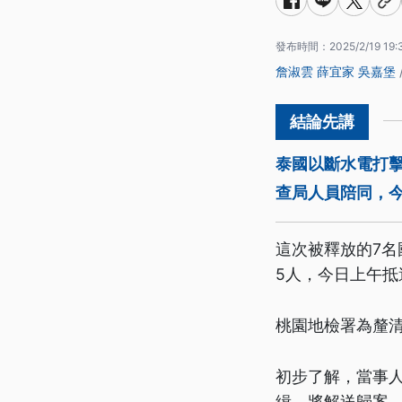
發布時間：
2025/2/19 19:
詹淑雲
薛宜家
吳嘉堡
泰國以斷水電打
查局人員陪同，今
這次被釋放的7
5人，今日上午抵
桃園地檢署為釐
初步了解，當事
緝，將解送歸案