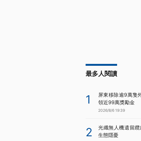
最多人閱讀
屏東移除逾9萬隻
1
領近99萬獎勵金
2026/8/6 19:39
光纖無人機遺留纜
2
生態隱憂