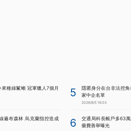
外來種綠鬣蜥 冠軍獵人7個月
隱匿身分在台非法挖角科
5
家中企名單
2026/8/5 16:03
線遍布森林 烏克蘭指控造成
交通局科長帳戶多63萬
6
藥費善舉曝光