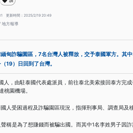
讚
31
更新時間：
2025/2/19 20:49
/ 地方報導
擊緬甸詐騙園區，7名台灣人被釋放，交予泰國軍方。其中
（19）日回到了台灣。
名國人，由駐泰國代表處派員，前往泰北美索接回泰方完成
達桃園機場。
清國人受困過程及詐騙園區現況，指揮刑事局、調查局及
人聲稱是為了想賺錢而被騙出國。而其中1名李姓男子因詐
。