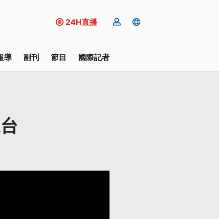
24H直播
報導
副刊
節目
國際記者
返台