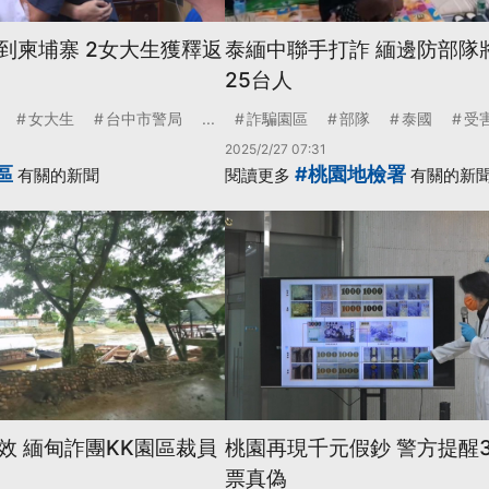
到柬埔寨 2女大生獲釋返
泰緬中聯手打詐 緬邊防部隊
25台人
女大生
台中市警局
...
詐騙園區
部隊
泰國
受
2025/2/27 07:31
區
#桃園地檢署
有關的新聞
閱讀更多
有關的新
效 緬甸詐團KK園區裁員
桃園再現千元假鈔 警方提醒
票真偽