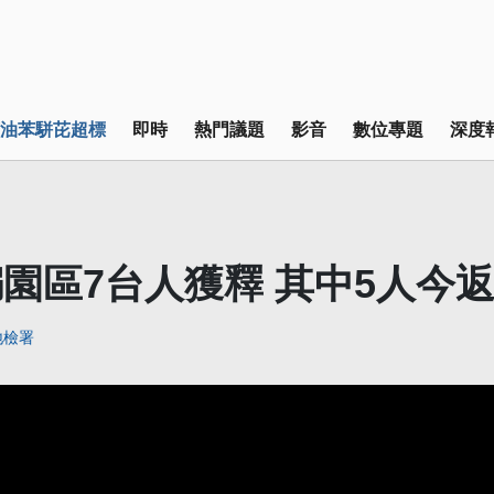
油苯駢芘超標
即時
熱門議題
影音
數位專題
深度
園區7台人獲釋 其中5人今
地檢署