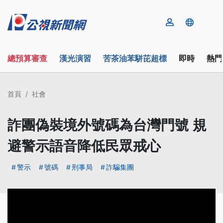
總預算審查
漢光演習
苦茶油苯駢芘超標
即時
熱門
首頁
社會
詐團偽裝境外號碼為台灣門號 規
避警示語音降低民眾戒心
警示
號碼
刑事局
詐騙集團