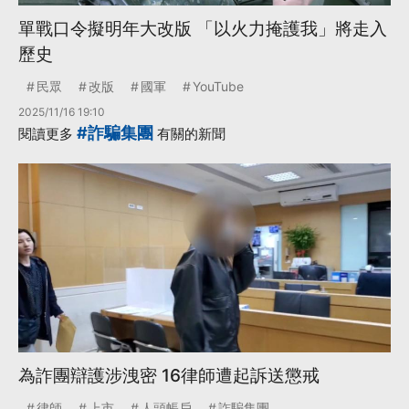
單戰口令擬明年大改版 「以火力掩護我」將走入
歷史
民眾
改版
國軍
YouTube
2025/11/16 19:10
#詐騙集團
閱讀更多
有關的新聞
為詐團辯護涉洩密 16律師遭起訴送懲戒
律師
上市
人頭帳戶
詐騙集團