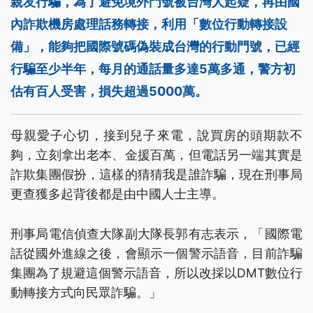
親友行騙，為了避免境外門號被台灣人起疑，再由國
內詐欺機房處理話務轉接，利用「數位行動轉接設
備」，能夠把國際號碼偽裝成台灣的行動門號，已經
行騙至少半年，每月的通話量多達5萬多通，警方初
估有百人受害，損失超過5000萬。
母親愛子心切，接到兒子來電，說買房的頭期款不
夠，立刻拿出老本、金援百萬，但電話另一端其實是
詐欺集團假扮，這樣的猜猜我是誰詐騙，現在刑事局
更查獲多起背後都是由中國人士主導。
刑事局電信偵查大隊副大隊長郭有志表示，「國際電
話從國外進線之後，會顯示一個警示語音，目前詐騙
集團為了規避這個警示語音，所以改採以DMT數位行
動轉接方式向民眾詐騙。」