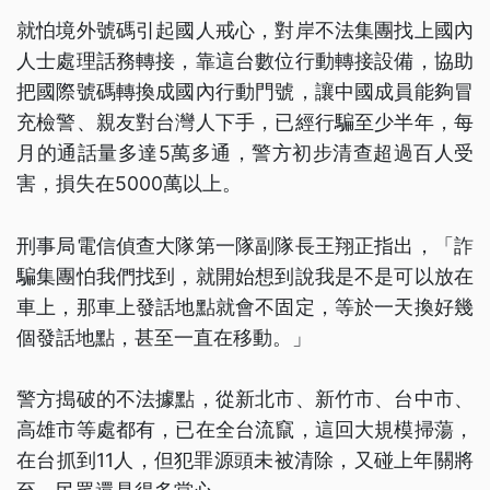
就怕境外號碼引起國人戒心，對岸不法集團找上國內
人士處理話務轉接，靠這台數位行動轉接設備，協助
把國際號碼轉換成國內行動門號，讓中國成員能夠冒
充檢警、親友對台灣人下手，已經行騙至少半年，每
月的通話量多達5萬多通，警方初步清查超過百人受
害，損失在5000萬以上。
刑事局電信偵查大隊第一隊副隊長王翔正指出，「詐
騙集團怕我們找到，就開始想到說我是不是可以放在
車上，那車上發話地點就會不固定，等於一天換好幾
個發話地點，甚至一直在移動。」
警方搗破的不法據點，從新北市、新竹市、台中市、
高雄市等處都有，已在全台流竄，這回大規模掃蕩，
在台抓到11人，但犯罪源頭未被清除，又碰上年關將