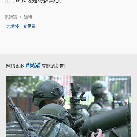
至，民眾還是得多當心。
洪詩宸
/
編輯
境外
民眾
#民眾
閱讀更多
有關的新聞