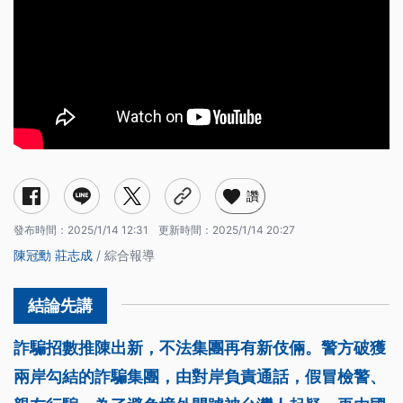
讚
發布時間：
2025/1/14 12:31
更新時間：
2025/1/14 20:27
陳冠勳
莊志成
/ 綜合報導
詐騙招數推陳出新，不法集團再有新伎倆。警方破獲
兩岸勾結的詐騙集團，由對岸負責通話，假冒檢警、