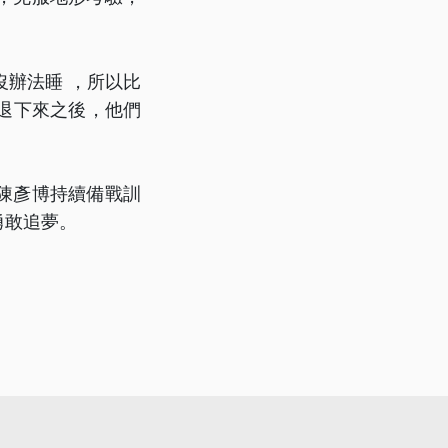
辦法睡 ，所以比
退下來之後，他們
陳彥博持續備戰訓
勇敢追夢。