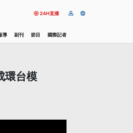
24H直播
報導
副刊
節目
國際記者
成環台模