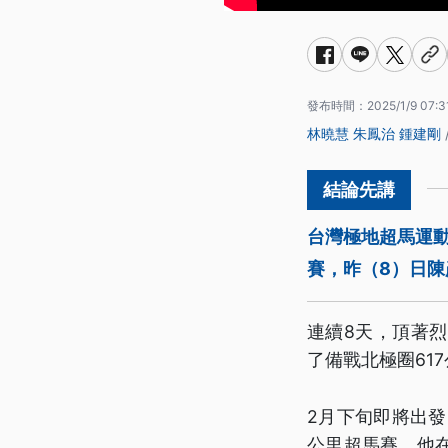
發布時間：
2025/1/9 07:3
林曉慧
朱鳳治
鍾建剛
台灣極地超馬運動
賽，昨（8）日陳
連續8天，頂著
了備戰北極圈61
2月下旬即將出發
公里超馬賽，他