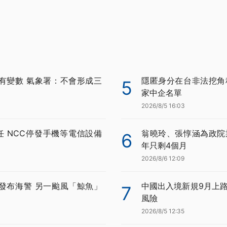
有變數 氣象署：不會形成三
隱匿身分在台非法挖角科
5
家中企名單
2026/8/5 16:03
任 NCC停發手機等電信設備
翁曉玲、張惇涵為政院
6
年只剩4個月
2026/8/6 12:09
發布海警 另一颱風「鯨魚」
中國出入境新規9月上路
7
風險
2026/8/5 12:35