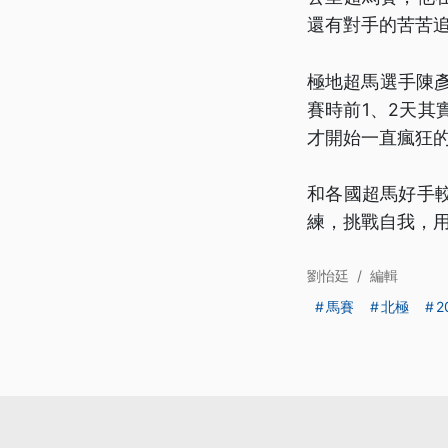
還有對手的苦苦追
極地超馬選手陳
賽時前1、2天
才開始一直瘋狂
和各國超馬好手
練，挑戰自我，
劉怡廷
/
編輯
馬賽
北極
2