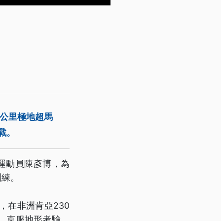
7公里極地超馬
戰。
運動員陳彥博，為
訓練。
，在非洲肯亞230
，克服地形考驗，