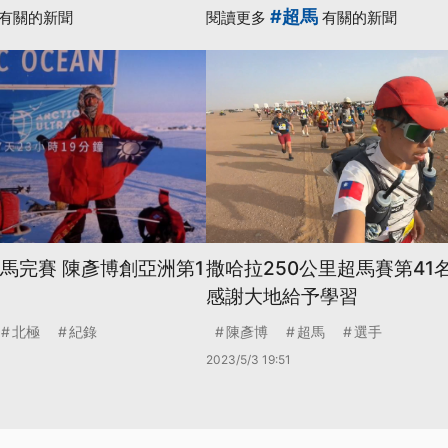
#超馬
有關的新聞
閱讀更多
有關的新聞
超馬完賽 陳彥博創亞洲第1
撒哈拉250公里超馬賽第41
感謝大地給予學習
北極
紀錄
陳彥博
超馬
選手
2023/5/3 19:51